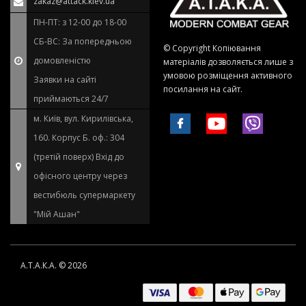
zakaz@attack.kiev.ua
ПН-ПТ: з 12-00 до 18-00
СБ-ВС: За попередньою
© Copyright Копіювання
домовленістю
матеріалів дозволяється лише з
умовою розміщення активного
Заявки на сайті
посилання на сайт.
приймаються 24/7
м. Київ, вул. Кирилівська,
160. Корпус Б. оф.: 304
(третій поверх) Вхід до
офісного центру через
вестибюль супермаркету
"Мій Ашан"
А.Т.А.К.А. © 2026