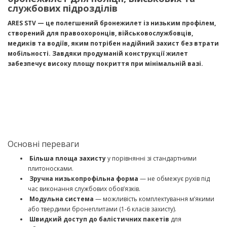
службових підрозділів
ARES STV — це полегшений бронежилет із низьким профілем,
створений для правоохоронців, військовослужбовців,
медиків та водіїв, яким потрібен надійний захист без втрати
мобільності. Завдяки продуманій конструкції жилет
забезпечує високу площу покриття при мінімальній вазі.
Основні переваги
Більша площа захисту
у порівнянні зі стандартними
плитоносками.
Зручна низькопрофільна форма
— не обмежує рухів під
час виконання службових обов’язків.
Модульна система
— можливість комплектування м’якими
або твердими бронеплитами (1-6 класів захисту).
Швидкий доступ до балістичних пакетів
для