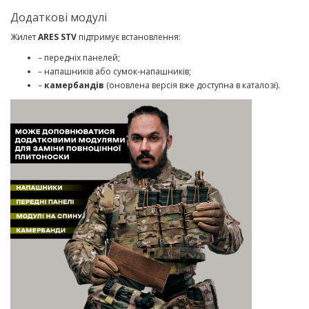
Додаткові модулі
Жилет
ARES STV
підтримує встановлення:
– передніх панелей;
– напашників або сумок-напашників;
–
камербандів
(оновлена версія вже доступна в каталозі).