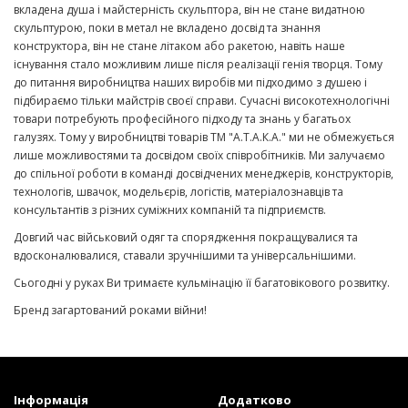
вкладена душа і майстерність скульптора, він не стане видатною
скульптурою, поки в метал не вкладено досвід та знання
конструктора, він не стане літаком або ракетою, навіть наше
існування стало можливим лише після реалізації генія творця. Тому
до питання виробництва наших виробів ми підходимо з душею і
підбираємо тільки майстрів своєї справи. Сучасні високотехнологічні
товари потребують професійного підходу та знань у багатьох
галузях. Тому у виробництві товарів ТМ "А.Т.А.К.А." ми не обмежується
лише можливостями та досвідом своїх співробітників. Ми залучаємо
до спільної роботи в команді досвідчених менеджерів, конструкторів,
технологів, швачок, модельєрів, логістів, матеріалознавців та
консультантів з різних суміжних компаній та підприємств.
Довгий час військовий одяг та спорядження покращувалися та
вдосконалювалися, ставали зручнішими та універсальнішими.
Сьогодні у руках Ви тримаєте кульмінацію її багатовікового розвитку.
Бренд загартований роками війни!
Інформація
Додатково