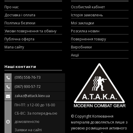
Про нас
Особистий кабінет
Доставка і оплата
Історія замовлень
Політика безпеки
Мої закладки
Умови повернення та обміну
Розсилка новин
Публічна оферта
Повернення товару
Мапа сайту
Виробники
Акції
Наші контакти
(095) 558-76-73
(067) 930-57-72
zakaz@attack.kiev.ua
ПН-ПТ: з 12-00 до 18-00
СБ-ВС: За попередньою
© Copyright Копіювання
домовленістю
матеріалів дозволяється лише з
умовою розміщення активного
Заявки на сайті