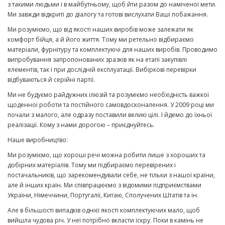
з такими людьми і в майбутньому, щоб йти разом до наміченої мети.
Ми завжди відкриті до діалогу та готові вислухати Ваші побажання.
Ми розуміємо, що від якості наших виробів може залежати як
комфорт бійця, а й його життя. Тому ми ретельно відбираємо
матеріали, фурнітуру та комплектуючі для наших виробів. Проводимо
випробування запропонованих зразків як на етапі закупівлі
елементів, так і при дослідній експлуатації. Вибіркові перевірки
відбуваються й серійні партії.
Ми не будуємо райдужних ілюзій та розуміємо необхідність важкої
щоденної роботи та постійного самовдосконалення. У 2009 році ми
почали з малого, але одразу поставили великі цілі. І йдемо до їхньої
реалізації. Кому з нами дорогою – приєднуйтесь.
Наше виробництво:
Ми розуміємо, що хороші речі можна робити лише з хороших та
добірних матеріалів. Тому ми підбираємо перевірених і
постачальників, що зарекомендували себе, не тільки з нашої країни,
але й інших країн. Ми співпрацюємо з відомими підприємствами
України, Німеччини, Португалії, Китаю, Сполучених Штатів та ін.
Але в більшості випадків однієї якості комплектуючих мало, щоб
вийшла чудова річ. У неї потрібно вкласти іскру. Поки в камінь не