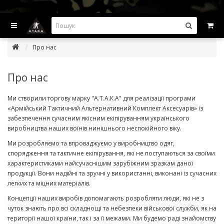
ВИГІДНІ ПРОПОЗИЦІІ — ЗНИЖКИ ДО -45%
Про нас
Про нас
Ми створили торгову марку "А.Т.А.К.А" для реалізації програми
«Армійський Тактичний Альтернативний Комплект Аксесуарів» із
забезпечення сучасним якісним екіпіруванням українського
виробництва наших воїнів нинішнього неспокійного віку.
Ми розробляємо та впроваджуємо у виробництво одяг,
спорядження та тактичне екіпірування, які не поступаються за своїми
характеристиками найсучаснішим зарубіжним зразкам даної
продукції. Вони надійні та зручні у використанні, виконані із сучасних
легких та міцних матеріалів.
Концепції наших виробів допомагають розробляти люди, які не з
чуток знають про всі складнощі та небезпеки військової служби, як на
території нашої країни, так і за її межами. Ми будемо раді знайомству