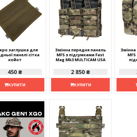
кро заглушка для
Змінна передня панель
Змінна
дньої панелі сітка
MFS з підсумками Fast
MFS
койот
Mag Mk3 MULTICAM USA
під
MU
450 ₴
2 850 ₴
КУПИТИ
КУПИТИ