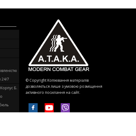
овленістю
 24/7
© Copyright Копіювання матеріалів
дозволяється лише з умовою розміщення
. Корпус Б.
активного посилання на сайт.
до
ибюль