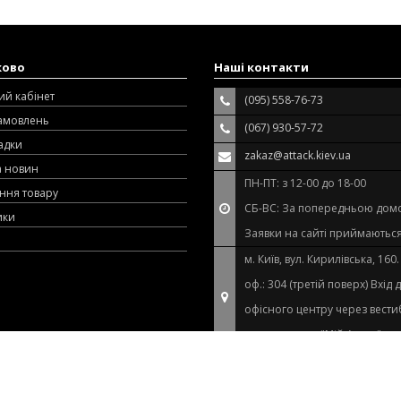
ково
Наші контакти
ий кабінет
(095) 558-76-73
замовлень
(067) 930-57-72
адки
zakaz@attack.kiev.ua
а новин
ПН-ПТ: з 12-00 до 18-00
ння товару
СБ-ВС: За попередньою дом
ики
Заявки на сайті приймаються
м. Київ, вул. Кирилівська, 160
оф.: 304 (третій поверх) Вхід 
офісного центру через вест
супермаркету "Мій Ашан"