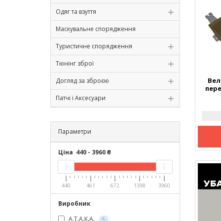
Одяг та взуття
Маскувальне спорядження
Туристичне спорядження
Тюнінг зброї
Вел
Догляд за зброєю
пере
Патчі і Аксесуари
Параметри
Ціна
440
-
3960
₴
440
461
672
1398
3960
Виробник
А.Т.А.К.А.
5