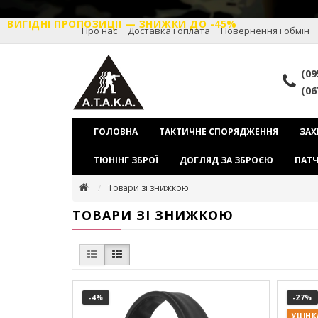
ВИГІДНІ ПРОПОЗИЦІІ — ЗНИЖКИ ДО -45%
Про нас
Доставка і оплата
Повернення і обмін
(09
(06
ГОЛОВНА
ТАКТИЧНЕ СПОРЯДЖЕННЯ
ЗАХ
ТЮНІНГ ЗБРОЇ
ДОГЛЯД ЗА ЗБРОЄЮ
ПАТЧ
Товари зі знижкою
ТОВАРИ ЗІ ЗНИЖКОЮ
-4
%
-27
%
УЦІНК