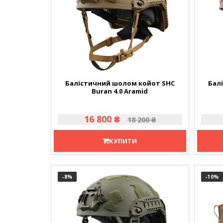
Балістичний шолом койот SHC
Бал
Buran 4.0 Aramid
16 800 ₴
18 200 ₴
КУПИТИ
-8
%
-10
%