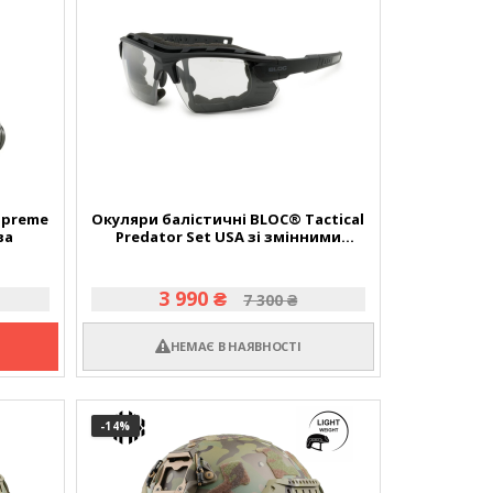
upreme
Окуляри балістичні BLOC® Tactical
ва
Predator Set USA зі змінними
лінзами
3 990 ₴
7 300 ₴
НЕМАЄ В НАЯВНОСТІ
-14
%