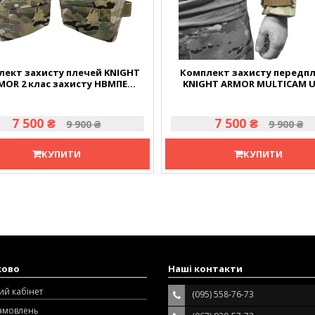
лект захисту плечей KNIGHT
Комплект захисту передпл
MOR 2 клас захисту НВМПЕ
KNIGHT ARMOR MULTICAM U
MULTICAM USA
клас захисту
7 500 ₴
7 500 ₴
9 900 ₴
9 900 ₴
КУПИТИ
КУПИТИ
ково
Наші контакти
ий кабінет
(095) 558-76-73
замовлень