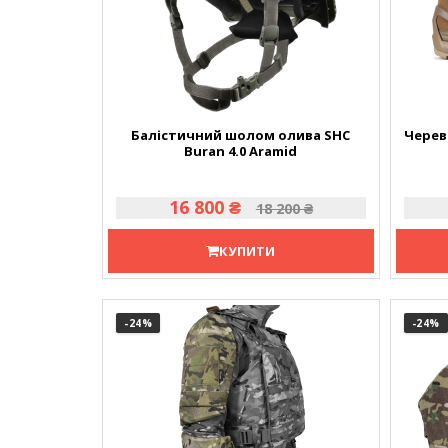
Балістичний шолом олива SHC
Черев
Buran 4.0 Aramid
16 800 ₴
18 200 ₴
КУПИТИ
-24
%
-24
%