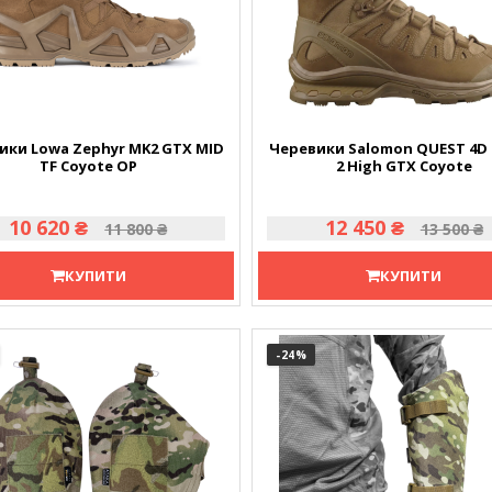
ики Lowa Zephyr MK2 GTX MID
Черевики Salomon QUEST 4D 
TF Coyote OP
2 High GTX Coyote
10 620 ₴
12 450 ₴
11 800 ₴
13 500 ₴
КУПИТИ
КУПИТИ
-24
%