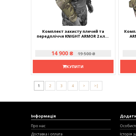
Комплект захисту плечей та
Комп
передпліччя KNIGHT ARMOR 2 клас
AR
захисту
14 900 ₴
19 500 ₴
КУПИТИ
1
2
3
4
>
>|
Інформація
Додат
Про нас
Особист
Доставка і оплата
Історія 