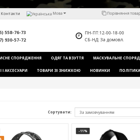
Контакти
Мова
Порівняння товарі
5) 558-76-73
ПН-ПТ:12-00-18-00
СБ-НД: За домовл.
7) 930-57-72
ИСНЕ СПОРЯДЖЕННЯ
ОДЯГ ТА ВЗУТТЯ
МАСКУВАЛЬНЕ СПОРЯ
І І АКСЕСУАРИ
ТОВАРИ ЗІ ЗНИЖКОЮ
НОВИНКИ
ПОЛІТИКА
Сортувати:
-11
%
А