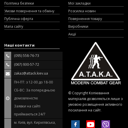
Політика безпеки
Мої закладки
Умови повернення та обміну
Розсилка новин
Публічна оферта
Повернення товару
Мапа сайту
Виробники
Акції
Наші контакти
(095) 558-76-73
(067) 930-57-72
zakaz@attack.kiev.ua
ПН-ПТ: з 12-00 до 18-00
СБ-ВС: За попередньою
© Copyright Копіювання
домовленістю
матеріалів дозволяється лише з
умовою розміщення активного
Заявки на сайті
посилання на сайт.
приймаються 24/7
м. Київ, вул. Кирилівська,