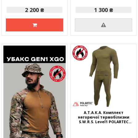
2 200 ₴
1 300 ₴
А.Т.А.К.А. Комплект
негорючої термобілизни
S.W.R.S. Level1 POLARTEC
POWER DRY FR