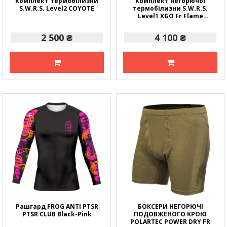
Комплект термобілизни
Комплект негорючої
S.W.R.S. Level2 COYOTE
термобілизни S.W.R.S.
Level1 XGO Fr Flame
Resistan
2 500 ₴
4 100 ₴
Рашгард FROG ANTI PTSR
БОКСЕРИ НЕГОРЮЧІ
PTSR CLUB Black-Pink
ПОДОВЖЕНОГО КРОЮ
POLARTEC POWER DRY FR