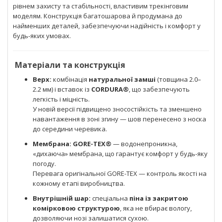
рівнем захисту та стабільності, властивим трекінговим
моделям. Конструкція багатошарова й продумана до
найменших деталей, забезпечуючи надійність і комфорт у
будь-яких умовах.
Матеріали та конструкція
Верх:
комбінація
натуральної замші
(товщина 2.0–
2.2 мм) і вставок із
CORDURA®
, що забезпечують
легкість і міцність.
У новій версії підвищено зносостійкість та зменшено
навантаження в зоні згину — шов перенесено з носка
до середини черевика.
Мембрана:
GORE-TEX®
— водонепроникна,
«дихаюча» мембрана, що гарантує комфорт у будь-яку
погоду.
Перевага оригінальної GORE-TEX — контроль якості на
кожному етапі виробництва.
Внутрішній шар:
спеціальна
піна із закритою
комірковою структурою
, яка не вбирає вологу,
дозволяючи нозі залишатися сухою.