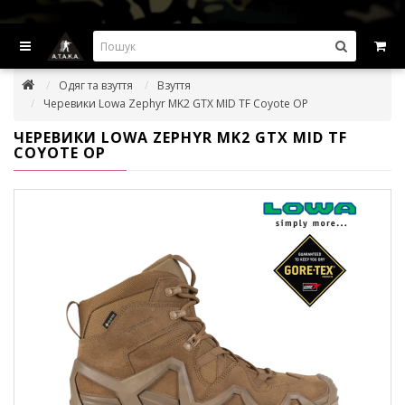
ВИГІДНІ ПРОПОЗИЦІІ — ЗНИЖКИ ДО -45%
Одяг та взуття
Взуття
Черевики Lowa Zephyr MK2 GTX MID TF Coyote OP
ЧЕРЕВИКИ LOWA ZEPHYR MK2 GTX MID TF
COYOTE OP