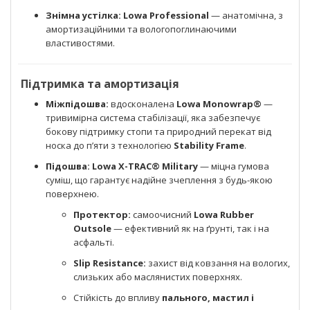
Знімна устілка:
Lowa Professional
— анатомічна, з
амортизаційними та вологопоглинаючими
властивостями.
Підтримка та амортизація
Міжпідошва:
вдосконалена
Lowa Monowrap®
—
тривимірна система стабілізації, яка забезпечує
бокову підтримку стопи та природний перекат від
носка до п’яти з технологією
Stability Frame
.
Підошва:
Lowa X-TRAC® Military
— міцна гумова
суміш, що гарантує надійне зчеплення з будь-якою
поверхнею.
Протектор:
самоочисний
Lowa Rubber
Outsole
— ефективний як на ґрунті, так і на
асфальті.
Slip Resistance:
захист від ковзання на вологих,
слизьких або маслянистих поверхнях.
Стійкість до впливу
пального, мастил і