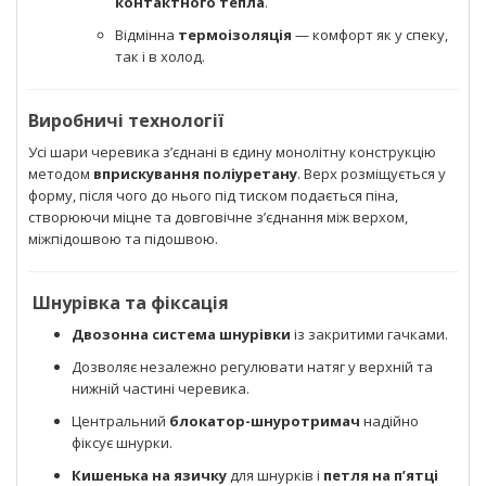
контактного тепла
.
Відмінна
термоізоляція
— комфорт як у спеку,
так і в холод.
Виробничі технології
Усі шари черевика з’єднані в єдину монолітну конструкцію
методом
вприскування поліуретану
. Верх розміщується у
форму, після чого до нього під тиском подається піна,
створюючи міцне та довговічне з’єднання між верхом,
міжпідошвою та підошвою.
Шнурівка та фіксація
Двозонна система шнурівки
із закритими гачками.
Дозволяє незалежно регулювати натяг у верхній та
нижній частині черевика.
Центральний
блокатор-шнуротримач
надійно
фіксує шнурки.
Кишенька на язичку
для шнурків і
петля на п’ятці