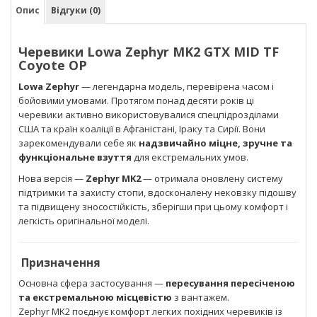
Опис
Відгуки (0)
Черевики Lowa Zephyr MK2 GTX MID TF
Coyote OP
Lowa Zephyr
— легендарна модель, перевірена часом і
бойовими умовами. Протягом понад десяти років ці
черевики активно використовувалися спецпідрозділами
США та країн коаліції в Афганістані, Іраку та Сирії. Вони
зарекомендували себе як
надзвичайно міцне, зручне та
функціональне взуття
для екстремальних умов.
Нова версія —
Zephyr MK2
— отримала оновлену систему
підтримки та захисту стопи, вдосконалену нековзку підошву
та підвищену зносостійкість, зберігши при цьому комфорт і
легкість оригінальної моделі.
Призначення
Основна сфера застосування —
пересування пересіченою
та екстремальною місцевістю
з вантажем.
Zephyr MK2 поєднує комфорт легких похідних черевиків із