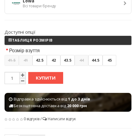
Lowa
Всі товари бренду
Доступні опції
ТАБЛИЦЯ РОЗМІРІВ
Розмір взуття
41.5
41
42.5
42
43.5
44
44.5
45
КУПИТИ
Відправка здійснюється від
1 до 3 днів
Безкоштовна доставка від
20 000 грн
0 відгуків
/
Написати відгук