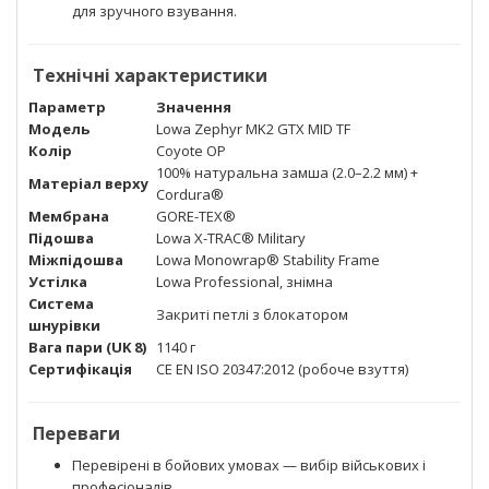
для зручного взування.
Технічні характеристики
Параметр
Значення
Модель
Lowa Zephyr MK2 GTX MID TF
Колір
Coyote OP
100% натуральна замша (2.0–2.2 мм) +
Матеріал верху
Cordura®
Мембрана
GORE-TEX®
Підошва
Lowa X-TRAC® Military
Міжпідошва
Lowa Monowrap® Stability Frame
Устілка
Lowa Professional, знімна
Система
Закриті петлі з блокатором
шнурівки
Вага пари (UK 8)
1140 г
Сертифікація
CE EN ISO 20347:2012 (робоче взуття)
Переваги
Перевірені в бойових умовах — вибір військових і
професіоналів.