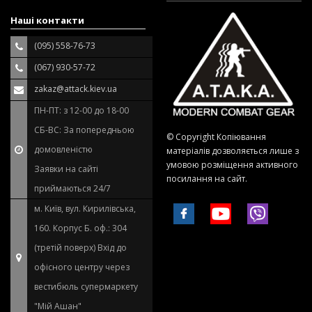
Наші контакти
(095) 558-76-73
(067) 930-57-72
zakaz@attack.kiev.ua
ПН-ПТ: з 12-00 до 18-00
СБ-ВС: За попередньою
© Copyright Копіювання
домовленістю
матеріалів дозволяється лише з
умовою розміщення активного
Заявки на сайті
посилання на сайт.
приймаються 24/7
м. Київ, вул. Кирилівська,
160. Корпус Б. оф.: 304
(третій поверх) Вхід до
офісного центру через
вестибюль супермаркету
"Мій Ашан"