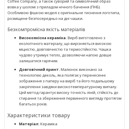
Coffee Company, а також суворий та символічний образ
вовка у шоломі з приладом нічного бачення (ПНБ).
Особливою фішкою моделі є оригінальне тиснення логотипа,
розміщене безпосередньо на дні чашки.
Безкомпромісна якість матеріалів
Високоякісна кераміка.
Виріб виготовлено з
екологічного матеріалу, що вирізняється високою
міцністю, довговічністю та термостійкістю. Чашка
чудово утримує тепло, дозволяючи напою довше
залишатися гарячим.
Довговічний принт.
Малюнок виконано за
технологією деколь, яка полягає у перенесенні
зображення з паперу на виріб та його подальшому
закріпленні завдяки високотемпературному випалу.
Цей метод гарантує високу точність ліній, стійкість до
стирання та збереження первинного вигляду протягом
багатьох років.
Характеристики товару
Матеріал:
Кераміка