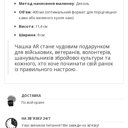
Метод нанесення малюнку:
Деколь
Об’єм:
400 мл (оптимальний формат для порції міцної
кави або великого кухля чаю)
Висота:
11,4 см
Ширина:
8 см
Чашка AR стане чудовим подарунком
для військових, ветеранів, волонтерів,
шанувальників збройової культури та
кожного, хто хоче починати свій ранок
із правильного настрою.
ДОСТАВКА
По всій країні
НА ЗВ`ЯЗКУ 24/7
У вас виникли питання? Ми завжди на зв'язку!