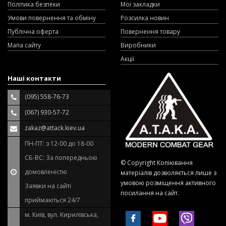
Політика безпеки
Мої закладки
Умови повернення та обміну
Розсилка новин
Публічна оферта
Повернення товару
Мапа сайту
Виробники
Акції
Наші контакти
(095) 558-76-73
(067) 930-57-72
zakaz@attack.kiev.ua
ПН-ПТ: з 12-00 до 18-00
СБ-ВС: За попередньою
© Copyright Копіювання
домовленістю
матеріалів дозволяється лише з
умовою розміщення активного
Заявки на сайті
посилання на сайт.
приймаються 24/7
м. Київ, вул. Кирилівська,