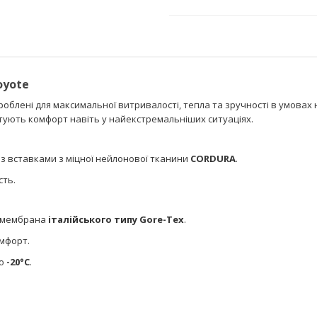
oyote
облені для максимальної витривалості, тепла та зручності в умовах
антують комфорт навіть у найекстремальніших ситуаціях.
із вставками з міцної нейлонової тканини
CORDURA
.
сть.
а мембрана
італійського типу Gore-Tex
.
омфорт.
до
-20°C
.