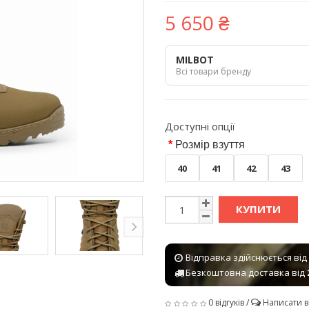
5 650 ₴
MILBOT
Всі товари бренду
Доступні опції
Розмір взуття
40
41
42
43
КУПИТИ
Відправка здійснюється від
Безкоштовна доставка від
0 відгуків
/
Написати в