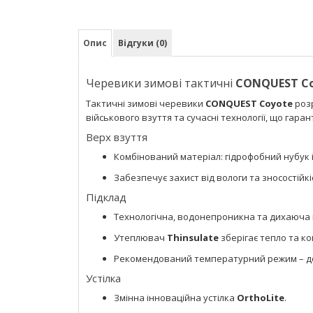
Опис
Відгуки (0)
Черевики зимові тактичні
CONQUEST C
Тактичні зимові черевики
CONQUEST Coyote
розр
військового взуття та сучасні технології, що гар
Верх взуття
Комбінований матеріал: гідрофобний нубук 
Забезпечує захист від вологи та зносостійкі
Підклад
Технологічна, водонепроникна та дихаюч
Утеплювач
Thinsulate
зберігає тепло та к
Рекомендований температурний режим – 
Устілка
Змінна інноваційна устілка
OrthoLite
.