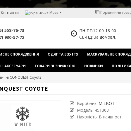
Контакти
Мова
Порівняння товарі
5) 558-76-73
ПН-ПТ:12-00-18-00
СБ-НД: За домовл.
7) 930-57-72
ИСНЕ СПОРЯДЖЕННЯ
ОДЯГ ТА ВЗУТТЯ
МАСКУВАЛЬНЕ СПОРЯ
І І АКСЕСУАРИ
ТОВАРИ ЗІ ЗНИЖКОЮ
НОВИНКИ
ПОЛІТИКА
ктичні CONQUEST Coyote
NQUEST COYOTE
Виробник:
MILBOT
Модель:
451303
Наявність: В наявності