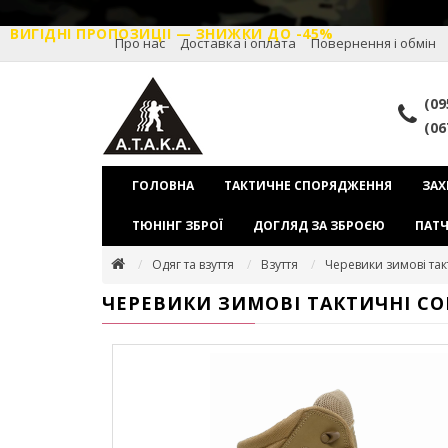
ВИГІДНІ ПРОПОЗИЦІІ — ЗНИЖКИ ДО -45%
Про нас
Доставка і оплата
Повернення і обмін
(09
(06
ГОЛОВНА
ТАКТИЧНЕ СПОРЯДЖЕННЯ
ЗАХ
ТЮНІНГ ЗБРОЇ
ДОГЛЯД ЗА ЗБРОЄЮ
ПАТЧ
Одяг та взуття
Взуття
Черевики зимові та
ЧЕРЕВИКИ ЗИМОВІ ТАКТИЧНІ CO