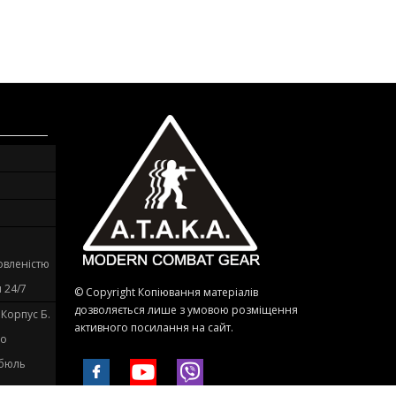
овленістю
 24/7
© Copyright Копіювання матеріалів
дозволяється лише з умовою розміщення
. Корпус Б.
активного посилання на сайт.
до
ибюль