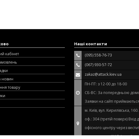
ково
Наші контакти
ий кабінет
(095) 558-76-73
замовлень
(067) 930-57-72
адки
zakaz@attack.kiev.ua
а новин
ПН-ПТ: з 12-00 до 18-00
ння товару
СБ-ВС: За попередньою дом
ики
Заявки на сайті приймаються
м. Київ, вул. Кирилівська, 160
оф.: 304 (третій поверх) Вхід 
офісного центру через вест
супермаркету "Мій Ашан"