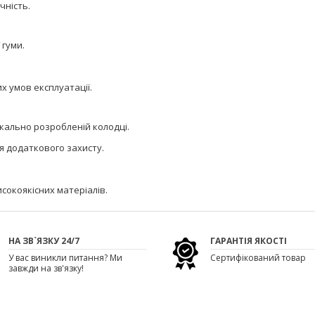
чність.
 гуми.
х умов експлуатації.
кально розробленій колодці.
я додаткового захисту.
исокоякісних матеріалів.
НА ЗВ`ЯЗКУ 24/7
ГАРАНТІЯ ЯКОСТІ
У вас виникли питання? Ми
Сертифікований товар
завжди на зв'язку!