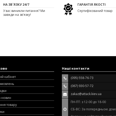
НА ЗВ`ЯЗКУ 24/7
ГАРАНТІЯ ЯКОСТІ
У вас виникли питання? Ми
Сертифікований товар
завжди на зв'язку!
ково
Наші контакти
ий кабінет
(095) 558-76-73
замовлень
(067) 930-57-72
адки
zakaz@attack.kiev.ua
а новин
ПН-ПТ: з 12-00 до 18-00
ння товару
СБ-ВС: За попередньою дом
ики