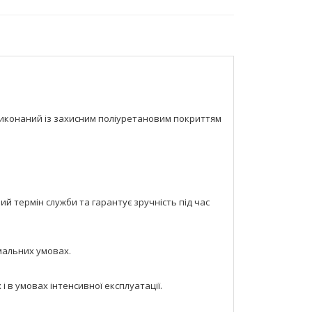
виконаний із захисним поліуретановим покриттям
й термін служби та гарантує зручність під час
емальних умовах.
і в умовах інтенсивної експлуатації.