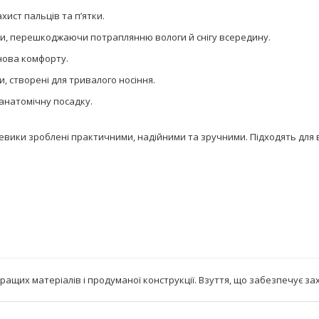
хист пальців та п’ятки.
и, перешкоджаючи потраплянню вологи й снігу всередину.
нова комфорту.
и, створені для тривалого носіння.
анатомічну посадку.
ревики зроблені практичними, надійними та зручними. Підходять для 
ащих матеріалів і продуманої конструкції. Взуття, що забезпечує зах