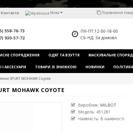
Контакти
Мова
Порівняння товарі
5) 558-76-73
ПН-ПТ:12-00-18-00
СБ-НД: За домовл.
7) 930-57-72
ИСНЕ СПОРЯДЖЕННЯ
ОДЯГ ТА ВЗУТТЯ
МАСКУВАЛЬНЕ СПОРЯ
І І АКСЕСУАРИ
ТОВАРИ ЗІ ЗНИЖКОЮ
НОВИНКИ
ПОЛІТИКА
ктичні SPURT MOHAWK Coyote
PURT MOHAWK COYOTE
Виробник:
MILBOT
Модель:
451281
Наявність: В наявності