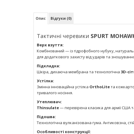
Опис
Відгуки (0)
Тактичні черевики
SPURT MOHAW
Верх взуття:
Комбінований — із гідрофобного нубуку, натураль
для додаткового захисту від ударів та зношуванн
Підкладка:
Шкіра, дихаюча мембрана та технологічна
3D-сіт
Устілка:
Змінна інноваційна устілка
OrthoLite
та кожкартон
тривалого носіння.
Утеплювач:
Thinsulate
— перевірена класика для армії США т
Підошва:
Технологічна вулканізована гума. Антиковзна, стій
Особливості конструкції: