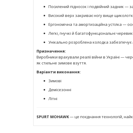
Посилений підносок і подвійний задник — за
Високий верх закриває ногу вище щиколотк
Ергономічна та амортизаційна устілка — ос
Легкі, гнучкі й багатофункціональні черевик
Унікально розроблена колодка забезпечує 
Призначення:
Виробники врахували реалії війни в Україні — че
як стильне зимове взуття.
Варіанти виконання:
Зимові
Демісезонні
Літні
SPURT MOHAWK
— це поєднання технологій, найкр