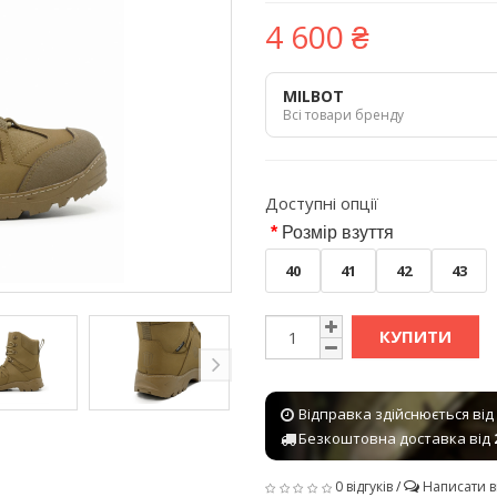
4 600 ₴
MILBOT
Всі товари бренду
Доступні опції
Розмір взуття
40
41
42
43
КУПИТИ
Відправка здійснюється від
Безкоштовна доставка від
0 відгуків
/
Написати в