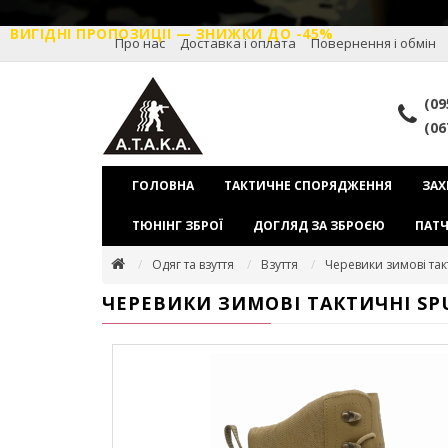
ВИГІДНІ ПРОПОЗИЦІІ — ЗНИЖКИ ДО -45%
Про нас
Доставка і оплата
Повернення і обмін
(09
(06
ГОЛОВНА
ТАКТИЧНЕ СПОРЯДЖЕННЯ
ЗАХ
ТЮНІНГ ЗБРОЇ
ДОГЛЯД ЗА ЗБРОЄЮ
ПАТЧ
Одяг та взуття
Взуття
Черевики зимові та
ЧЕРЕВИКИ ЗИМОВІ ТАКТИЧНІ S