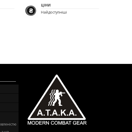
ЦІНИ
Найдоступніші
овленістю