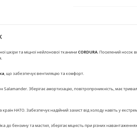
K
ної шкіри та міцної нейлонової тканини
CORDURA
. Посилений носок 
я.
ка
, що забезпечує вентиляцію та комфорт.
 Salamander. Зберігає амортизацію, повітропроникність, має тривали
а країн НАТО. Забезпечує надійний захист від холоду навіть у екстр
ка до бензину та мастил, зберігає міцність при різних навантаженнях 