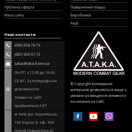
Публічна оферта
Повернення товару
Мапа сайту
Виробники
Акції
Наші контакти
(095) 558-76-73
(067) 930-57-72
zakaz@attack.kiev.ua
ПН-ПТ: з 12-00 до 18-00
СБ-ВС: За попередньою
© Copyright Копіювання
домовленістю
матеріалів дозволяється лише з
умовою розміщення активного
Заявки на сайті
посилання на сайт.
приймаються 24/7
м. Київ, вул. Кирилівська,
160. Корпус Б. оф.: 304
(третій поверх) Вхід до