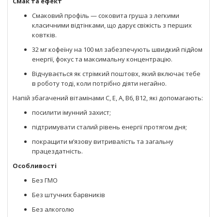
Смак та ефект
Смаковий профіль — соковита груша з легкими
класичними відтінками, що дарує свіжість з перших
ковтків.
32 мг кофеїну на 100 мл забезпечують швидкий підйом
енергії, фокус та максимальну концентрацію.
Відчувається як стрімкий поштовх, який включає тебе
в роботу тоді, коли потрібно діяти негайно.
Напій збагачений вітамінами С, Е, А, B6, B12, які допомагають:
посилити імунний захист;
підтримувати сталий рівень енергії протягом дня;
покращити м’язову витривалість та загальну
працездатність.
Особливості
Без ГМО
Без штучних барвників
Без алкоголю