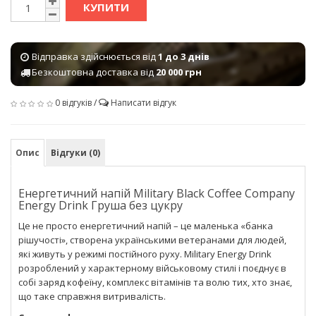
КУПИТИ
Відправка здійснюється від
1 до 3 днів
Безкоштовна доставка від
20 000 грн
0 відгуків
/
Написати відгук
Опис
Відгуки (0)
Енергетичний напій Military Black Coffee Company
Energy Drink Груша без цукру
Це не просто енергетичний напій – це маленька «банка
рішучості», створена українськими ветеранами для людей,
які живуть у режимі постійного руху. Military Energy Drink
розроблений у характерному військовому стилі і поєднує в
собі заряд кофеїну, комплекс вітамінів та волю тих, хто знає,
що таке справжня витривалість.