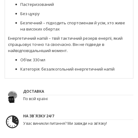
Пастеризований
Без цукру
Безпечний – підходить спортсменам й усім, хто живе
на високих обертах
Енергетичний напій – твій тактичний резерв енергії, який
спрацьовує точно та своєчасно. Він не підведе в
найвідповідальніший момент.
Об’єм: 330 мл
Категорія: безалкогольний енергетичний напій
ДОСТАВКА
По всій країні
НА ЗВ`ЯЗКУ 24/7
У вас виникли питання? Ми завжди на зв'язку!