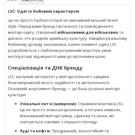
LSC: Одяг із бойовим характером
Це не просто fashion-історія чи звичайний міський street-
style. Перед вами бренд тактичного та повсякденного
мілітарі-одягу, створений
військовими для військових
та
для всіх, хто розділяє армійську культуру. Завдяки реальному
бойовому досвіду засновника, кожен елемент одягу LSC
розробляється з глибоким розумінням жорстких умов
експлуатації: від міцності швів до ергономіки крою.
Спеціалізація та ДНК бренду
LSC заслужив авторитет у мілітарі-спільноті завдяки
безкомпромісній якості, надійності та автентичності.
Основний асортимент бренду — це база сучасної мілітарі-
культури:
Унікальні патчі (шеврони):
Справжня візитівка LSC.
Це не просто знаки розрізнення, а потужні символи,
впізнаваний мілітарі-гумор, сарказм та сенси, які
зчитуються «своїми» з першого погляду.
Худі та кофти:
Продуманий, зносостійкий та