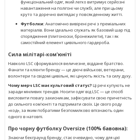
функціональний одяг, який легко витримує серйозні
навантаження на полігоні чи службі, але при цьому
круто та доречно виглядає у повсякденному житті.
Футболки:
Анатомічно вивірені речі з преміальних
матеріалів. Вони ідеально служать як базовий шар під
спорядження (плитоноски, бронежилети), так і як
самостійний елемент цивільного гардероба.
Сила мілітарі-ком'юніті
Навколо LSC сформувалося величезне, віддане братство.
Фанати та клієнти бренду — це діючі військові, ветерани,
волонтери та свідомі цивільні, які цінують якість та силу духу.
Чому мерч LSC має культовий статус?
Ці речі купують не
заради мінливих трендів. Носити одяг від LSC — це спосіб
висловити повагу захисникам, зафіксувати свою причетність
до сильного ком'юніті та підтримати своїх. Це свого роду
«код», за яким побратими безпомилково впізнають один
одного в натовпі.
Про чорну футболку Oversize (100% бавовна):
Знаючи бекграунд бренду, стає очевидно, чому для цієї