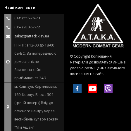
Наші контакти
(095) 558-76-73
(067) 930-57-72
zakaz@attack.kiev.ua
ПН-ПТ: з 12-00 до 18-00
СБ-ВС: За попередньою
© Copyright Копіювання
домовленістю
матеріалів дозволяється лише з
умовою розміщення активного
Заявки на сайті
посилання на сайт.
приймаються 24/7
м. Київ, вул. Кирилівська,
160. Корпус Б. оф.: 304
(третій поверх) Вхід до
офісного центру через
вестибюль супермаркету
"Мій Ашан"