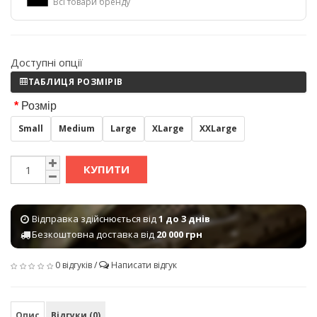
Всі товари бренду
Доступні опції
ТАБЛИЦЯ РОЗМІРІВ
Розмір
Small
Medium
Large
XLarge
XXLarge
КУПИТИ
Відправка здійснюється від
1 до 3 днів
Безкоштовна доставка від
20 000 грн
0 відгуків
/
Написати відгук
Опис
Відгуки (0)