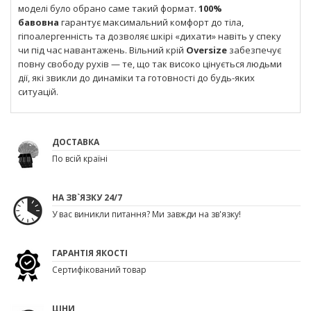
моделі було обрано саме такий формат.
100%
бавовна
гарантує максимальний комфорт до тіла,
гіпоалергенність та дозволяє шкірі «дихати» навіть у спеку
чи під час навантажень. Вільний крій
Oversize
забезпечує
повну свободу рухів — те, що так високо цінується людьми
дії, які звикли до динаміки та готовності до будь-яких
ситуацій.
ДОСТАВКА
По всій країні
НА ЗВ`ЯЗКУ 24/7
У вас виникли питання? Ми завжди на зв'язку!
ГАРАНТІЯ ЯКОСТІ
Сертифікований товар
ЦІНИ