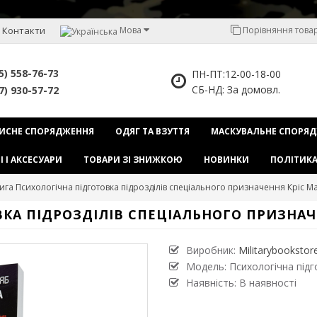
Контакти
Мова
Порівняння товарі
5) 558-76-73
ПН-ПТ:12-00-18-00
СБ-НД: За домовл.
7) 930-57-72
ИСНЕ СПОРЯДЖЕННЯ
ОДЯГ ТА ВЗУТТЯ
МАСКУВАЛЬНЕ СПОРЯ
І І АКСЕСУАРИ
ТОВАРИ ЗІ ЗНИЖКОЮ
НОВИНКИ
ПОЛІТИКА
ига Психологічна підготовка підрозділів спеціального призначення Кріс М
КА ПІДРОЗДІЛІВ СПЕЦІАЛЬНОГО ПРИЗНАЧ
Виробник:
Militarybookstor
Модель:
Психологічна підг
Наявність: В наявності