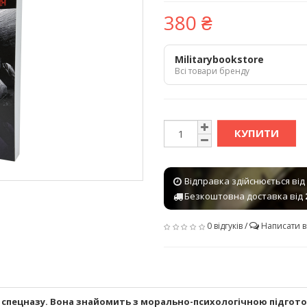
380 ₴
Militarybookstore
Всі товари бренду
КУПИТИ
Відправка здійснюється від
Безкоштовна доставка від
0 відгуків
/
Написати в
 спецназу. Вона знайомить з морально-психологічною підготов