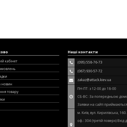
ково
Наші контакти
ий кабінет
(095) 558-76-73
замовлень
(067) 930-57-72
адки
zakaz@attack.kiev.ua
а новин
ПН-ПТ: з 12-00 до 18-00
ння товару
СБ-ВС: За попередньою дом
ики
Заявки на сайті приймаються
м. Київ, вул. Кирилівська, 160
оф.: 304 (третій поверх) Вхід 