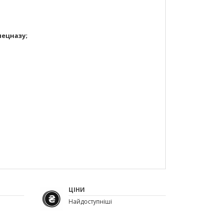
пецназу;
ЦІНИ
Найдоступніші