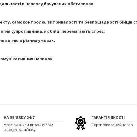
ідальності в непередбачуваних обставинах.
лекту, самоконтролю, витривалості та безпощадності бійців с
вогня супротивника, як бійці перемагають стрес;
я вогню в різних умовах;
комунікативних навичок.
НА ЗВ`ЯЗКУ 24/7
ГАРАНТІЯ ЯКОСТІ
У вас виникли питання? Ми
Сертифікований товар
завжди на зв'язку!