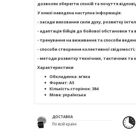
дозволяє зберегти спокій та почуття відпов
У книзі наведена наступна інформація:
- засади виховання сили духу, розвитку інте
- адаптація бійців до бойової обстановки та 
- тренування на виживання та способи веденн
- способи створення колективної свідомості;
- методи розвитку технічних, тактичних та 
Характеристики
Обкладинка: м’яка
Формат: А5
Кількість сторінок: 384
Мова: українська
ДОСТАВКА
По всій країні