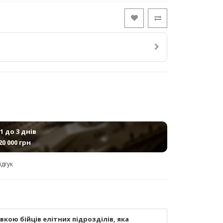
1 до 3 днів
20 000 грн
ідгук
кою бійців елітних підрозділів, яка