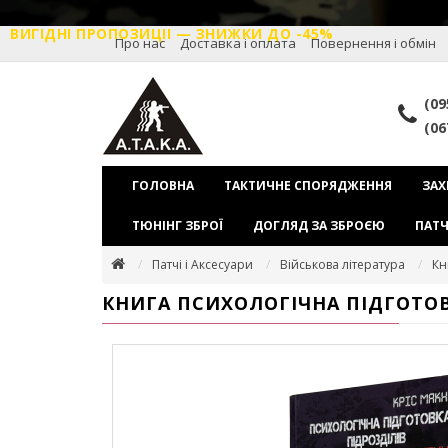
ВИГІДНІ ПРОПОЗИЦІІ — ЗНИЖКИ ДО -45%
Про нас
Доставка і оплата
Повернення і обмін
(09
(06
ГОЛОВНА
ТАКТИЧНЕ СПОРЯДЖЕННЯ
ЗАХ
ТЮНІНГ ЗБРОЇ
ДОГЛЯД ЗА ЗБРОЄЮ
ПАТЧ
Патчі і Аксесуари
Військова література
Кн
КНИГА ПСИХОЛОГІЧНА ПІДГОТОВ