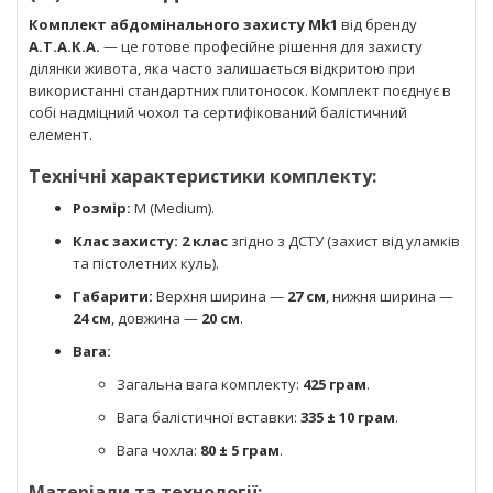
Комплект абдомінального захисту Mk1
від бренду
А.Т.А.К.А.
— це готове професійне рішення для захисту
ділянки живота, яка часто залишається відкритою при
використанні стандартних плитоносок. Комплект поєднує в
собі надміцний чохол та сертифікований балістичний
елемент.
Технічні характеристики комплекту:
Розмір:
M (Medium).
Клас захисту:
2 клас
згідно з ДСТУ (захист від уламків
та пістолетних куль).
Габарити:
Верхня ширина —
27 см
, нижня ширина —
24 см
, довжина —
20 см
.
Вага:
Загальна вага комплекту:
425 грам
.
Вага балістичної вставки:
335 ± 10 грам
.
Вага чохла:
80 ± 5 грам
.
Матеріали та технології: