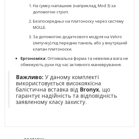
На сумку-напашник (наприклад, Mod 3) за
допомогою строп.
Безпосередньо на плитоноску через систему
MOLLE.
За допомогою додаткового модуля на Velcro
(липучку) під передню панель або у внутрішній
клапан плитоноски.
Ергономіка:
Оптимальна форма та невелика вага не
обмежують рухи під час активного маневрування.
Важливо:
У даному комплекті
використовується високоякісна
балістична вставка від
Bronyx
, що
гарантує надійність та відповідність
заявленому класу захисту.