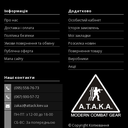
Інформація
Додатково
Про нас
Особистий кабінет
Доставка і оплата
Історія замовлень
Політика безпеки
Мої закладки
Умови повернення та обміну
Розсилка новин
Публічна оферта
Повернення товару
Мапа сайту
Виробники
Акції
Наші контакти
(095) 558-76-73
(067) 930-57-72
zakaz@attack.kiev.ua
ПН-ПТ: з 12-00 до 18-00
СБ-ВС: За попередньою
© Copyright Копіювання