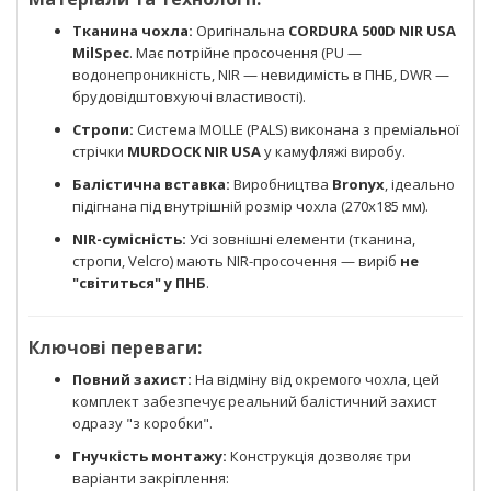
Тканина чохла:
Оригінальна
CORDURA 500D NIR USA
MilSpec
. Має потрійне просочення (PU —
водонепроникність, NIR — невидимість в ПНБ, DWR —
брудовідштовхуючі властивості).
Стропи:
Система MOLLE (PALS) виконана з преміальної
стрічки
MURDOCK NIR USA
у камуфляжі виробу.
Балістична вставка:
Виробництва
Bronyx
, ідеально
підігнана під внутрішній розмір чохла (270х185 мм).
NIR-сумісність:
Усі зовнішні елементи (тканина,
стропи, Velcro) мають NIR-просочення — виріб
не
"світиться" у ПНБ
.
Ключові переваги:
Повний захист:
На відміну від окремого чохла, цей
комплект забезпечує реальний балістичний захист
одразу "з коробки".
Гнучкість монтажу:
Конструкція дозволяє три
варіанти закріплення: