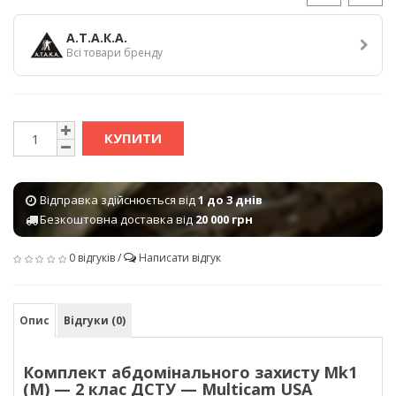
А.Т.А.К.А.
Всі товари бренду
КУПИТИ
Відправка здійснюється від
1 до 3 днів
Безкоштовна доставка від
20 000 грн
0 відгуків
/
Написати відгук
Опис
Відгуки (0)
Комплект абдомінального захисту Mk1
(M) — 2 клас ДСТУ — Multicam USA