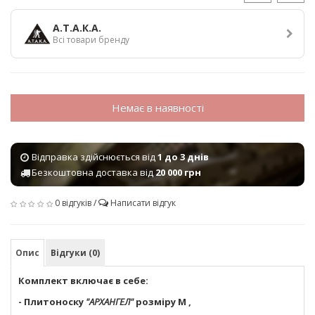
А.Т.А.К.А.
Всі товари бренду
Немає в наявності
Відправка здійснюється від
1 до 3 днів
Безкоштовна доставка від
20 000 грн
0 відгуків
/
Написати відгук
Опис
Відгуки (0)
Комплект включає в себе:
- Плитоноску
"АРХАНГЕЛ"
розміру М ,