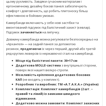
цьому рухливість. Завдяки сучасним матеріалам і
ергономічному дизайну бокові панелі забезпечують
комфорт і довговічність, що робить плитоноску більш
ефективною в бойових умовах.
Камербанди включають у себе нові застібки та
вмонтований підсумок під балістичний захист (кевлар).
Підсумок
зачиняється
на липучку.
Довжину камербанда можна регулювати безпосередньо на
«Архангелі» — на задній панелі за допомогою
резинок,
продягаючи
їх через перший, другий або третій
ряд круглих люверсів із нержавіючої сталі на камербанді.
Місце під балістичні пакети: 30×17 см
Додаткова MOLLE-система
з внутрішньої сторони,
поверх якої нашиті велкро-стропи.
Можливість кріплення додаткових бокових
КАП
(не входять у комплект).
Розробник та виробник: ТМ «А.Т.А.К.А.» (Україна)
Комплектація: Комплект камербандів (2 шт. –
правий та лівий) із замками швидкого
відмикання.
Додатково можна замовити: Комплект захисних