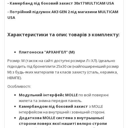
- Камербанд під боковий захист 30х17 MULTICAM USA
- Потрійний підсумок AK3 GEN 2 під магазини MULTICAM
USA
Характеристики та опис товарів з комплекту:
Плитоноска "АРХАНГЕЛ" (М)
Розмір: М (також на сайті доступні розміри Л і ХЛ). Ідеально
підходить під бронеплити 25x30 см (найпоширеніший розмір
М) з будь-яких матеріалів та класів захисту (сталь, кераміка,
НВМПЕ).
Особливості:
Модульний інтерфейс MOLLE
по всій поверхні
жилета та знімна передня панель.
Камербандом під боковий захист
з MOLLE
інтерфейсом на внутрішній і зовнішній стороні.
Додаткова MOLLE система з внутрышньої
сторони поверх якої нашиті велкро стропи