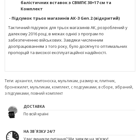
балістичних вставок з СВМПЄ 30×17 см та
Комплект
- Підсумок трьох магазинів АК-3 Gen.2 (відкритий)
Тактичний підсумок для трьох магазинів АК, розроблений у
далекому 2016 році, в межах однієї з програм по
забезпеченню військових. Завдяки численним
доопрацюванням з того року, було досягнуто оптимальних
пропорцій та високої експлуатаційної надійності.
Теги:
архангел
,
плитоноска
,
мультикам
,
размер м
,
плитник
,
бронежилет
,
мультикам
,
комплект
,
с подсумками
,
в сборе
,
зібраний
,
з підсумками
,
повний комплект
ДОСТАВКА
По всій країні
НА ЗВ`ЯЗКУ 24/7
У вас виникли питання? Ми завжди на зв'язку!