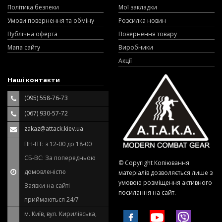
Політика безпеки
Мої закладки
Умови повернення та обміну
Розсилка новин
Публічна оферта
Повернення товару
Мапа сайту
Виробники
Акції
Наші контакти
(095) 558-76-73
(067) 930-57-72
zakaz@attack.kiev.ua
ПН-ПТ: з 12-00 до 18-00
СБ-ВС: За попередньою
© Copyright Копіювання
домовленістю
матеріалів дозволяється лише з
умовою розміщення активного
Заявки на сайті
посилання на сайт.
приймаються 24/7
м. Київ, вул. Кирилівська,