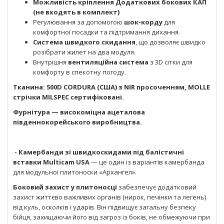
Можливість кріплення Додаткових бокових КАП
(не входять в комплект)
Регулювання за допомогою
шок-корду
для
комфортної посадки та підтримання дихання.
Система швидкого скидання
, що дозволяє швидко
розібрати жилет на два модуля.
Внутрішня
вентиляційна система
з 3D сітки для
комфорту в спекотну погоду.
Тканина: 500D CORDURA (США) з NIR просоченням, MOLLE
стрічки MILSPEC сертифіковані.
Фурнітура — високоміцна ацеталова
південнокорейського виробництва.
- Камербанди зі швидкоскидами під балістичні
вставки Multicam USA
— це один із варіантів камербанда
для модульної плитоноски «Архангел».
Боковий захист у плитоносці
забезпечує додатковий
захист життєво важливих органів (нирок, печінки та легень)
від куль, осколків і ударів. Він підвищує загальну безпеку
бійця, захищаючи його від загроз із боків, не обмежуючи при