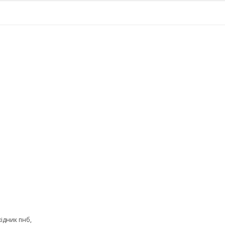
хідник пнб
,