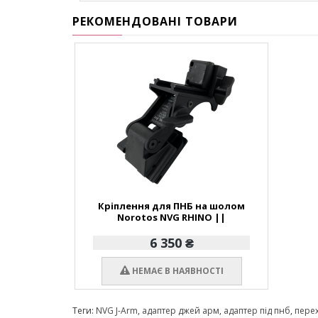
РЕКОМЕНДОВАНІ ТОВАРИ
Кріплення для ПНБ на шолом
Norotos NVG RHINO ||
6 350 ₴
НЕМАЄ В НАЯВНОСТІ
Теги:
NVG J-Arm
,
адаптер джей арм
,
адаптер під пнб
,
пере