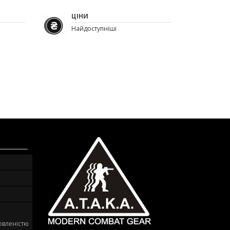
ЦІНИ
Найдоступніші
овленістю