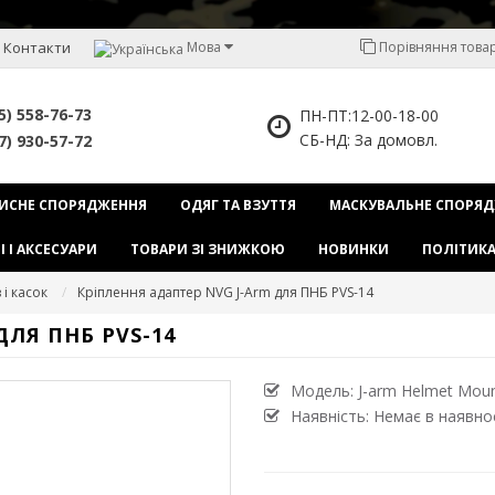
Контакти
Мова
Порівняння товарі
5) 558-76-73
ПН-ПТ:12-00-18-00
СБ-НД: За домовл.
7) 930-57-72
ИСНЕ СПОРЯДЖЕННЯ
ОДЯГ ТА ВЗУТТЯ
МАСКУВАЛЬНЕ СПОРЯ
І І АКСЕСУАРИ
ТОВАРИ ЗІ ЗНИЖКОЮ
НОВИНКИ
ПОЛІТИКА
і касок
Кріплення адаптер NVG J-Arm для ПНБ PVS-14
ДЛЯ ПНБ PVS-14
Модель:
J-arm Helmet Mou
Наявність: Немає в наявно