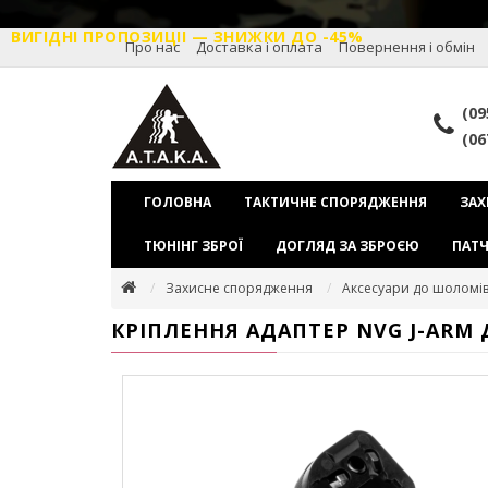
ВИГІДНІ ПРОПОЗИЦІІ — ЗНИЖКИ ДО -45%
Про нас
Доставка і оплата
Повернення і обмін
(09
(06
ГОЛОВНА
ТАКТИЧНЕ СПОРЯДЖЕННЯ
ЗАХ
ТЮНІНГ ЗБРОЇ
ДОГЛЯД ЗА ЗБРОЄЮ
ПАТЧ
Захисне спорядження
Аксесуари до шоломів 
КРІПЛЕННЯ АДАПТЕР NVG J-ARM 