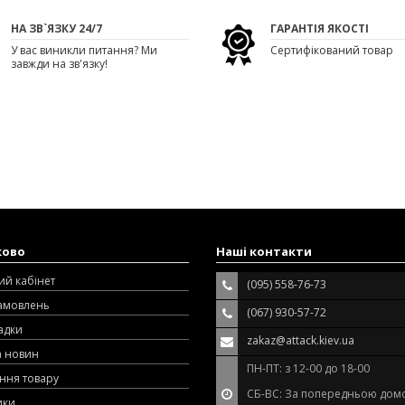
НА ЗВ`ЯЗКУ 24/7
ГАРАНТІЯ ЯКОСТІ
У вас виникли питання? Ми
Сертифікований товар
завжди на зв'язку!
ково
Наші контакти
ий кабінет
(095) 558-76-73
замовлень
(067) 930-57-72
адки
zakaz@attack.kiev.ua
а новин
ПН-ПТ: з 12-00 до 18-00
ння товару
СБ-ВС: За попередньою дом
ики