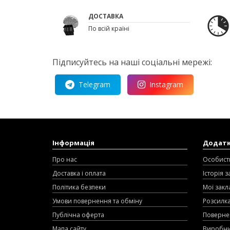
ДОСТАВКА
По всій країні
Підписуйтесь на наші соціальні мережі:
Telegram
Instagram
Інформація
Додат
Про нас
Особист
Доставка і оплата
Історія 
Політика безпеки
Мої закл
Умови повернення та обміну
Розсилк
Публічна оферта
Поверне
Мапа сайту
Виробн