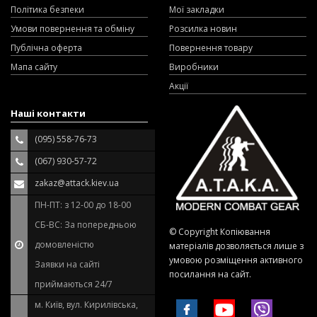
Політика безпеки
Мої закладки
Умови повернення та обміну
Розсилка новин
Публічна оферта
Повернення товару
Мапа сайту
Виробники
Акції
Наші контакти
(095) 558-76-73
(067) 930-57-72
zakaz@attack.kiev.ua
ПН-ПТ: з 12-00 до 18-00
СБ-ВС: За попередньою
© Copyright Копіювання
домовленістю
матеріалів дозволяється лише з
умовою розміщення активного
Заявки на сайті
посилання на сайт.
приймаються 24/7
м. Київ, вул. Кирилівська,