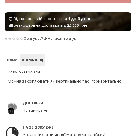
Відправка здійснюється від
1 до 3 днів
Безкоштовна доставка від
20 000 грн
0 відгуків
/
Написати відгук
Опис
Відгуки (0)
Розмір - 60х40 см
Можна закріплювати як вертикально так і горизонтально.
ДОСТАВКА
По всій країні
НА ЗВ`ЯЗКУ 24/7
У вас виникли питання? Ми завжди на зв'язку!