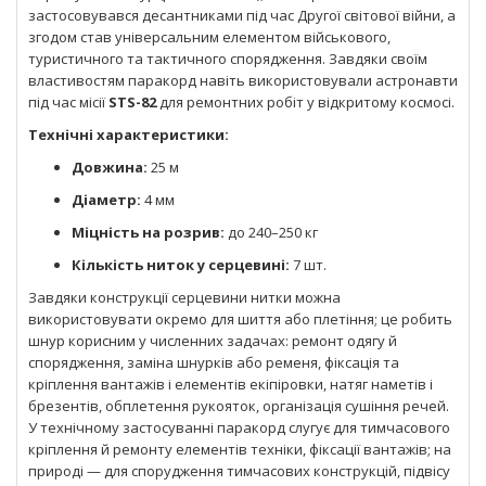
застосовувався десантниками під час Другої світової війни, а
згодом став універсальним елементом військового,
туристичного та тактичного спорядження. Завдяки своїм
властивостям паракорд навіть використовували астронавти
під час місії
STS-82
для ремонтних робіт у відкритому космосі.
Технічні характеристики:
Довжина:
25 м
Діаметр:
4 мм
Міцність на розрив:
до 240–250 кг
Кількість ниток у серцевині:
7 шт.
Завдяки конструкції серцевини нитки можна
використовувати окремо для шиття або плетіння; це робить
шнур корисним у численних задачах: ремонт одягу й
спорядження, заміна шнурків або ременя, фіксація та
кріплення вантажів і елементів екіпіровки, натяг наметів і
брезентів, обплетення рукояток, організація сушіння речей.
У технічному застосуванні паракорд слугує для тимчасового
кріплення й ремонту елементів техніки, фіксації вантажів; на
природі — для спорудження тимчасових конструкцій, підвісу