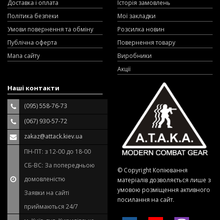
Доставка і оплата
Історія замовлень
Політика безпеки
Мої закладки
Умови повернення та обміну
Розсилка новин
Публічна оферта
Повернення товару
Мапа сайту
Виробники
Акції
Наші контакти
(095) 558-76-73
(067) 930-57-72
zakaz@attack.kiev.ua
ПН-ПТ: з 12-00 до 18-00
СБ-ВС: За попередньою
© Copyright Копіювання
домовленістю
матеріалів дозволяється лише з
умовою розміщення активного
Заявки на сайті
посилання на сайт.
приймаються 24/7