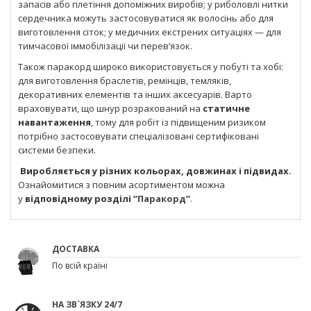
запасів або плетіння допоміжних виробів; у риболовлі нитки
сердечника можуть застосовуватися як волосінь або для
виготовлення сіток; у медичних екстрених ситуаціях — для
тимчасової іммобілізації чи перев’язок.
Також паракорд широко використовується у побуті та хобі:
для виготовлення браслетів, ремінців, темляків,
декоративних елементів та інших аксесуарів. Варто
враховувати, що шнур розрахований на
статичне
навантаження
, тому для робіт із підвищеним ризиком
потрібно застосовувати спеціалізовані сертифіковані
системи безпеки.
Виробляється у різних кольорах, довжинах і підвидах.
Ознайомитися з повним асортиментом можна
у
відповідному розділі “
Паракорд
”
.
ДОСТАВКА
По всій країні
НА ЗВ`ЯЗКУ 24/7