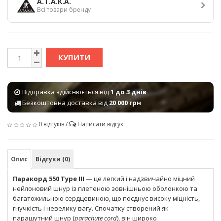
А.Т.А.К.А.
Всі товари бренду
КУПИТИ
Відправка здійснюється від
1 до 3 днів
Безкоштовна доставка від
20 000 грн
0 відгуків
/
Написати відгук
Опис
Відгуки (0)
Паракорд 550 Type III
— це легкий і надзвичайно міцний
нейлоновий шнур із плетеною зовнішньою оболонкою та
багатожильною сердцевиною, що поєднує високу міцність,
гнучкість і невелику вагу. Спочатку створений як
парашутний шнур (
parachute cord
), він широко