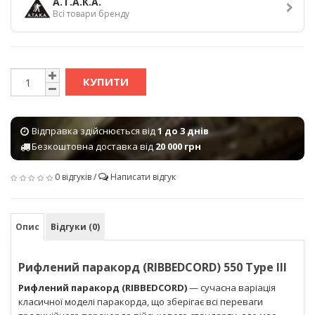
А.Т.А.К.А.
Всі товари бренду
КУПИТИ
Відправка здійснюється від
1 до 3 днів
Безкоштовна доставка від
20 000 грн
0 відгуків
/
Написати відгук
Опис
Відгуки (0)
Рифлений паракорд (RIBBEDCORD) 550 Type III
Рифлений паракорд (RIBBEDCORD)
— сучасна варіація
класичної моделі паракорда, що зберігає всі переваги