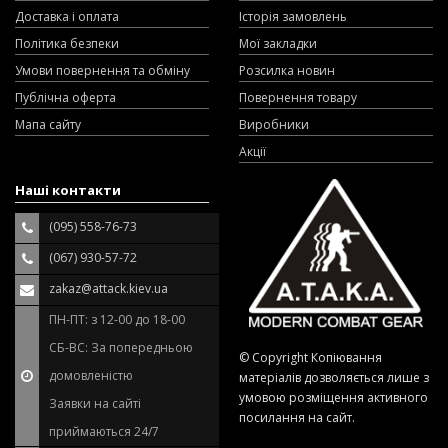
Доставка і оплата
Історія замовлень
Політика безпеки
Мої закладки
Умови повернення та обміну
Розсилка новин
Публічна оферта
Повернення товару
Мапа сайту
Виробники
Акції
Наші контакти
(095) 558-76-73
(067) 930-57-72
zakaz@attack.kiev.ua
ПН-ПТ: з 12-00 до 18-00
СБ-ВС: За попередньою
© Copyright Копіювання
домовленістю
матеріалів дозволяється лише з
умовою розміщення активного
Заявки на сайті
посилання на сайт.
приймаються 24/7