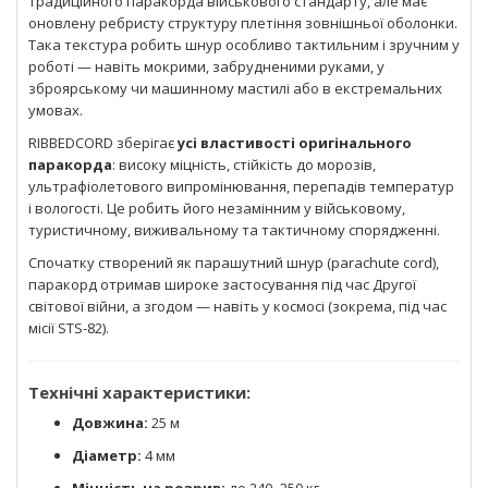
традиційного паракорда військового стандарту, але має
оновлену ребристу структуру плетіння зовнішньої оболонки.
Така текстура робить шнур особливо тактильним і зручним у
роботі — навіть мокрими, забрудненими руками, у
зброярському чи машинному мастилі або в екстремальних
умовах.
RIBBEDCORD зберігає
усі властивості оригінального
паракорда
: високу міцність, стійкість до морозів,
ультрафіолетового випромінювання, перепадів температур
і вологості. Це робить його незамінним у військовому,
туристичному, виживальному та тактичному спорядженні.
Спочатку створений як парашутний шнур (parachute cord),
паракорд отримав широке застосування під час Другої
світової війни, а згодом — навіть у космосі (зокрема, під час
місії STS-82).
Технічні характеристики:
Довжина:
25 м
Діаметр:
4 мм
Міцність на розрив:
до 240–250 кг