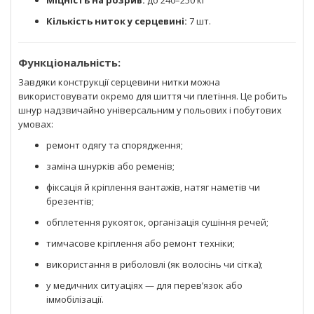
Кількість ниток у серцевині:
7 шт.
Функціональність:
Завдяки конструкції серцевини нитки можна
використовувати окремо для шиття чи плетіння. Це робить
шнур надзвичайно універсальним у польових і побутових
умовах:
ремонт одягу та спорядження;
заміна шнурків або ременів;
фіксація й кріплення вантажів, натяг наметів чи
брезентів;
обплетення рукояток, організація сушіння речей;
тимчасове кріплення або ремонт техніки;
використання в риболовлі (як волосінь чи сітка);
у медичних ситуаціях — для перев’язок або
іммобілізації.