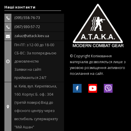
Наші контакти
(095) 558-76-73
(067) 930-57-72
zakaz@attack.kiev.ua
ПН-ПТ: з 12-00 до 18-00
СБ-ВС: За попередньою
© Copyright Копіювання
домовленістю
матеріалів дозволяється лише з
умовою розміщення активного
Заявки на сайті
посилання на сайт.
приймаються 24/7
м. Київ, вул. Кирилівська,
160. Корпус Б. оф.: 304
(третій поверх) Вхід до
офісного центру через
вестибюль супермаркету
"Мій Ашан"