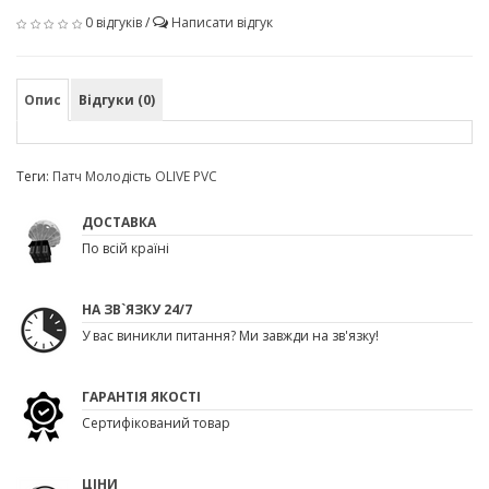
0 відгуків
/
Написати відгук
Опис
Відгуки (0)
Теги:
Патч Молодість OLIVE PVC
ДОСТАВКА
По всій країні
НА ЗВ`ЯЗКУ 24/7
У вас виникли питання? Ми завжди на зв'язку!
ГАРАНТІЯ ЯКОСТІ
Сертифікований товар
ЦІНИ