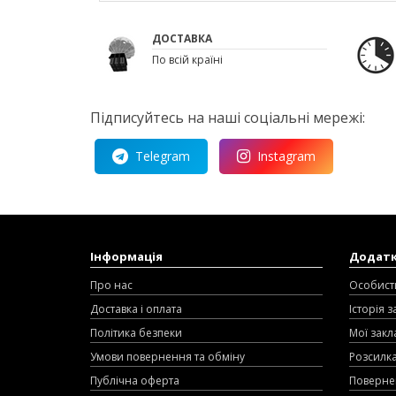
ДОСТАВКА
По всій країні
Підписуйтесь на наші соціальні мережі:
Telegram
Instagram
Інформація
Додат
Про нас
Особист
Доставка і оплата
Історія 
Політика безпеки
Мої закл
Умови повернення та обміну
Розсилк
Публічна оферта
Поверне