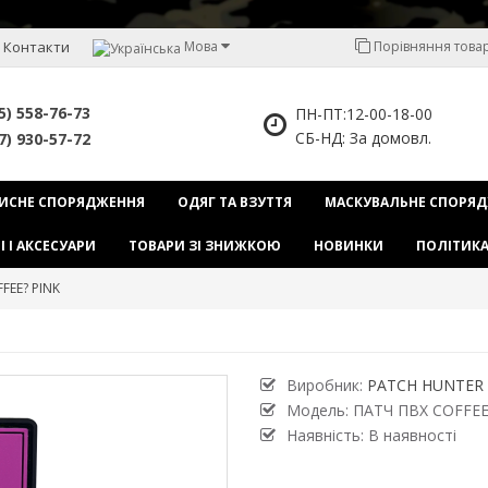
Контакти
Мова
Порівняння товарі
5) 558-76-73
ПН-ПТ:12-00-18-00
СБ-НД: За домовл.
7) 930-57-72
ИСНЕ СПОРЯДЖЕННЯ
ОДЯГ ТА ВЗУТТЯ
МАСКУВАЛЬНЕ СПОРЯ
І І АКСЕСУАРИ
ТОВАРИ ЗІ ЗНИЖКОЮ
НОВИНКИ
ПОЛІТИКА
FEE? PINK
Виробник:
PATCH HUNTER
Модель:
ПАТЧ ПВХ COFFEE
Наявність: В наявності