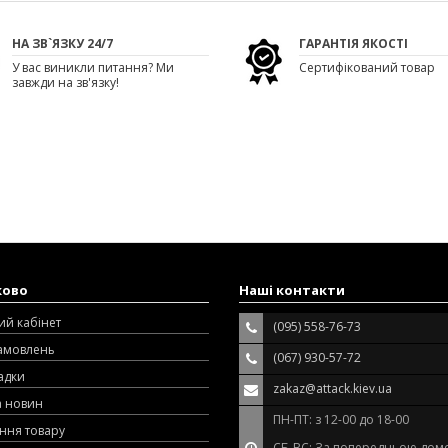
НА ЗВ`ЯЗКУ 24/7
ГАРАНТІЯ ЯКОСТІ
У вас виникли питання? Ми
Сертифікований товар
завжди на зв'язку!
ково
Наші контакти
ий кабінет
(095) 558-76-73
замовлень
(067) 930-57-72
адки
zakaz@attack.kiev.ua
а новин
ПН-ПТ: з 12-00 до 18-00
ння товару
СБ-ВС: За попередньою дом