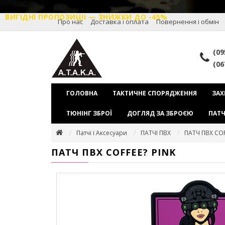
ВИГІДНІ ПРОПОЗИЦІІ — ЗНИЖКИ ДО -45%
Про нас
Доставка і оплата
Повернення і обмін
(09
(06
ГОЛОВНА
ТАКТИЧНЕ СПОРЯДЖЕННЯ
ЗАХ
ТЮНІНГ ЗБРОЇ
ДОГЛЯД ЗА ЗБРОЄЮ
ПАТЧ
Патчі і Аксесуари
ПАТЧІ ПВХ
ПАТЧ ПВХ COF
ПАТЧ ПВХ COFFEE? PINK