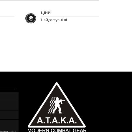
ЦІНИ
Найдоступніші
овленістю