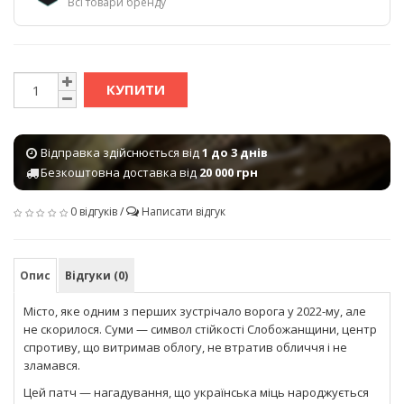
Всі товари бренду
КУПИТИ
Відправка здійснюється від
1 до 3 днів
Безкоштовна доставка від
20 000 грн
0 відгуків
/
Написати відгук
Опис
Відгуки (0)
Місто, яке одним з перших зустрічало ворога у 2022-му, але
не скорилося. Суми — символ стійкості Слобожанщини, центр
спротиву, що витримав облогу, не втратив обличчя і не
зламався.
Цей патч — нагадування, що українська міць народжується