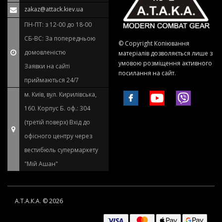
zakaz@attack.kiev.ua
ПН-ПТ: з 12-00 до 18-00
СБ-ВС: За попередньою
© Copyright Копіювання
домовленістю
матеріалів дозволяється лише з
умовою розміщення активного
Заявки на сайті
посилання на сайт.
приймаються 24/7
м. Київ, вул. Кирилівська,
160. Корпус Б. оф.: 304
(третій поверх) Вхід до
офісного центру через
вестибюль супермаркету
"Мій Ашан"
А.Т.А.К.А. © 2026