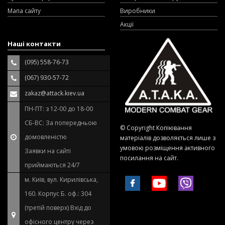
Мапа сайту
Виробники
Акції
Наші контакти
(095) 558-76-73
(067) 930-57-72
zakaz@attack.kiev.ua
ПН-ПТ: з 12-00 до 18-00
СБ-ВС: За попередньою
© Copyright Копіювання
домовленістю
матеріалів дозволяється лише з
умовою розміщення активного
Заявки на сайті
посилання на сайт.
приймаються 24/7
м. Київ, вул. Кирилівська,
160. Корпус Б. оф.: 304
(третій поверх) Вхід до
офісного центру через