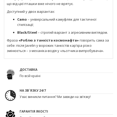
що від цієї пташки вже нічого не врятує.
Доступний у двох варіантах:
Camo
– універсальний камуфляж для тактичної
стилізації;
Black/Steel
– строгий варіант з агресивним виглядом.
Фраза
«Роблю з танкіста космонафта»
говорить сама за
себе: після Javelin у ворожих танкістів кар’єра різко
змінюється – з механіка-водія у «льотчика-випробувача».
ДОСТАВКА
По всій країні
НА ЗВ`ЯЗКУ 24/7
У вас виникли питання? Ми завжди на зв'язку!
ГАРАНТІЯ ЯКОСТІ