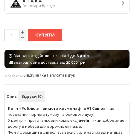
А.Т.А.К.А.
Всі товари бренду
КУПИТИ
Відправка здійснюється від
1 до 3 днів
Безкоштовна доставка від
20 000 грн
0 відгуків
/
Написати відгук
Опис
Відгуки (0)
Патч «Роблю з танкіста космонафта V1 Camo»
– це
поєднання чорного гумору та бойового духу.
У центрі – протитанковий комплекс
Javelin
, який добре знає
дорогу в небеса для ворожих екіпажів.
Фон у формі щита символізує захист, але насправді натякає,