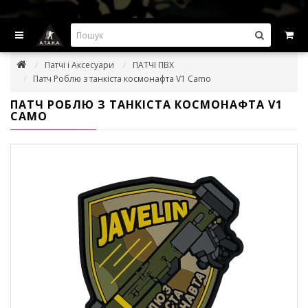
ВИГІДНІ ПРОПОЗИЦІІ — ЗНИЖКИ ДО -45%
Патчі і Аксесуари
ПАТЧІ ПВХ
Патч Роблю з танкіста космонафта V1 Camo
ПАТЧ РОБЛЮ З ТАНКІСТА КОСМОНАФТА V1
CAMO