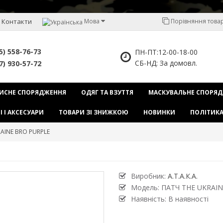
Контакти
Мова
Порівняння товарі
5) 558-76-73
ПН-ПТ:12-00-18-00
СБ-НД: За домовл.
7) 930-57-72
ИСНЕ СПОРЯДЖЕННЯ
ОДЯГ ТА ВЗУТТЯ
МАСКУВАЛЬНЕ СПОРЯ
І І АКСЕСУАРИ
ТОВАРИ ЗІ ЗНИЖКОЮ
НОВИНКИ
ПОЛІТИКА
AINE BRO PURPLE
Виробник:
А.Т.А.К.А.
Модель:
ПАТЧ THE UKRAIN
Наявність: В наявності