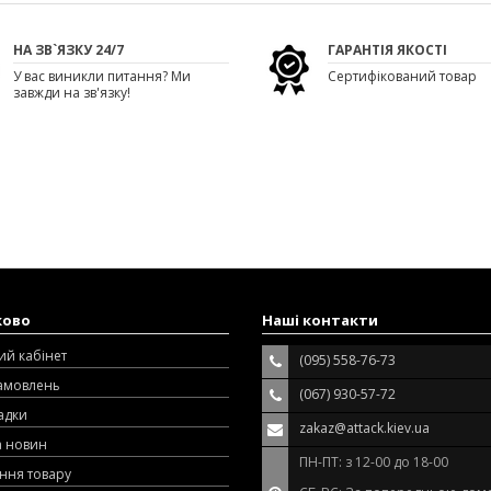
НА ЗВ`ЯЗКУ 24/7
ГАРАНТІЯ ЯКОСТІ
У вас виникли питання? Ми
Сертифікований товар
завжди на зв'язку!
ково
Наші контакти
ий кабінет
(095) 558-76-73
замовлень
(067) 930-57-72
адки
zakaz@attack.kiev.ua
а новин
ПН-ПТ: з 12-00 до 18-00
ння товару