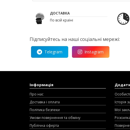
ДОСТАВКА
По всій країні
Підписуйтесь на наші соціальні мережі:
Telegram
Instagram
Інформація
Додат
Про нас
Особист
Доставка і оплата
Історія 
Політика безпеки
Мої закл
Умови повернення та обміну
Розсилк
Публічна оферта
Поверне