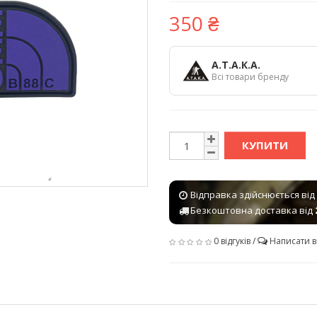
350 ₴
А.Т.А.К.А.
Всі товари бренду
КУПИТИ
Відправка здійснюється від
Безкоштовна доставка від
0 відгуків
/
Написати в