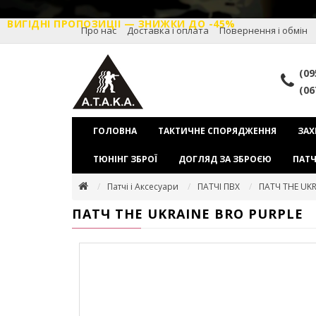
ВИГІДНІ ПРОПОЗИЦІІ — ЗНИЖКИ ДО -45%
Про нас
Доставка і оплата
Повернення і обмін
(09
(06
ГОЛОВНА
ТАКТИЧНЕ СПОРЯДЖЕННЯ
ЗАХ
ТЮНІНГ ЗБРОЇ
ДОГЛЯД ЗА ЗБРОЄЮ
ПАТЧ
Патчі і Аксесуари
ПАТЧІ ПВХ
ПАТЧ THE UKR
ПАТЧ THE UKRAINE BRO PURPLE