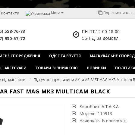
Контакти
Мова
Порівняння товарі
5) 558-76-73
ПН-ПТ:12-00-18-00
СБ-НД: За домовл.
7) 930-57-72
ИСНЕ СПОРЯДЖЕННЯ
ОДЯГ ТА ВЗУТТЯ
МАСКУВАЛЬНЕ СПОРЯ
І І АКСЕСУАРИ
ТОВАРИ ЗІ ЗНИЖКОЮ
НОВИНКИ
ПОЛІТИКА
и під магазини
Підсумок під магазини АК та AR FAST MAG MK3 Multicam B
AR FAST MAG MK3 MULTICAM BLACK
Виробник:
А.Т.А.К.А.
Модель:
110913
Наявність: В наявності