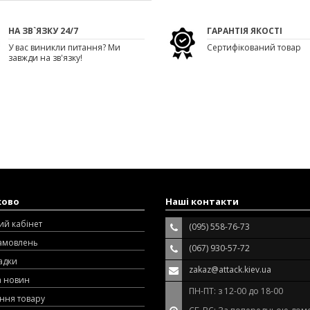
НА ЗВ`ЯЗКУ 24/7
ГАРАНТІЯ ЯКОСТІ
У вас виникли питання? Ми
Сертифікований товар
завжди на зв'язку!
ково
Наші контакти
ий кабінет
(095) 558-76-73
замовлень
(067) 930-57-72
адки
zakaz@attack.kiev.ua
а новин
ПН-ПТ: з 12-00 до 18-00
ння товару