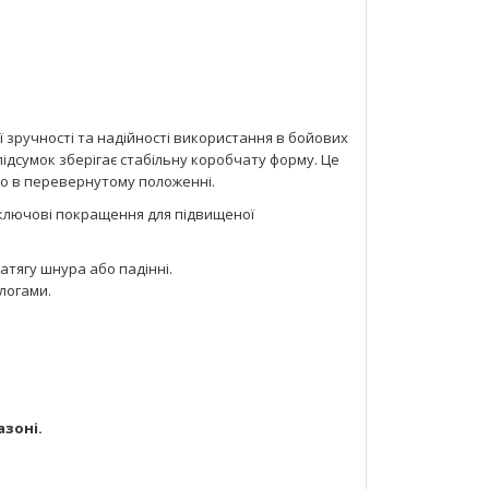
 зручності та надійності використання в бойових
підсумок зберігає стабільну коробчату форму. Це
бо в перевернутому положенні.
 ключові покращення для підвищеної
атягу шнура або падінні.
алогами.
азоні.