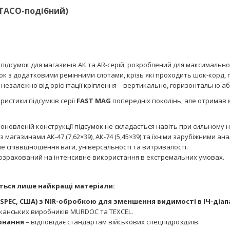
(TACO-подібний)
ідсумок для магазинів АК та AR-серій, розроблений для максимальної
нок з додатковими ремінними слотами, крізь які проходить шок-корд, 
 незалежно від орієнтації кріплення – вертикально, горизонтально а
ристики підсумків серії
FAST MAG
попередніх поколінь, але отримав
оновленій конструкції підсумок не складається навіть при сильному н
з магазинами АК-47 (7,62×39), АК-74 (5,45×39) та їхніми зарубіжними ан
е співвідношення ваги, універсальності та витривалості.
озрахований на інтенсивне використання в екстремальних умовах.
ться лише найкращі матеріали:
LSPEC, США) з NIR-обробкою для зменшення видимості в ІЧ-діап
канських виробників MURDOC та TEXCEL.
онання
– відповідає стандартам військових спецпідрозділів.