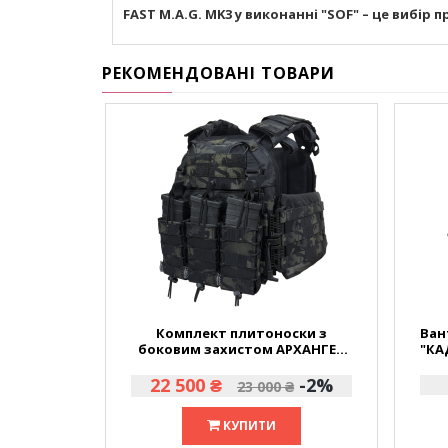
FAST M.A.G. MK3 у виконанні "SOF" – це вибір п
РЕКОМЕНДОВАНІ ТОВАРИ
Комплект плитоноски з
Ван
боковим захистом АРХАНГЕЛ
"КА
EVO MULTICAM BLACK USA
22 500 ₴
-2
%
23 000 ₴
КУПИТИ