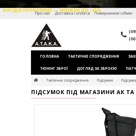
ВИГІДНІ ПРОПОЗИЦІІ — ЗНИЖКИ ДО -45%
Про нас
Доставка і оплата
Повернення і обмін
(09
(06
ГОЛОВНА
ТАКТИЧНЕ СПОРЯДЖЕННЯ
ЗАХ
ТЮНІНГ ЗБРОЇ
ДОГЛЯД ЗА ЗБРОЄЮ
ПАТЧ
Тактичне спорядження
Підсумки
Підсумк
ПІДСУМОК ПІД МАГАЗИНИ АК ТА 