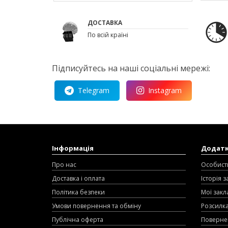
ДОСТАВКА
По всій країні
Підписуйтесь на наші соціальні мережі:
Telegram
Instagram
Інформація
Додат
Про нас
Особист
Доставка і оплата
Історія 
Політика безпеки
Мої закл
Умови повернення та обміну
Розсилк
Публічна оферта
Поверне