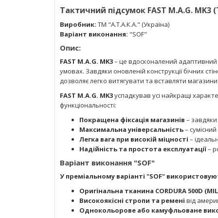
Тактичний підсумок FAST M.A.G. MK3 
Виробник:
ТМ "А.Т.А.К.А." (Україна)
Варіант виконання:
"SOF"
Опис:
FAST M.A.G. MK3
– це вдосконалений адаптивний п
умовах. Завдяки оновленій конструкції бічних сті
дозволяє легко витягувати та вставляти магазини
FAST M.A.G. MK3
успадкував усі найкращі характе
функціональності:
Покращена фіксація магазинів
– завдяки 
Максимальна універсальність
– сумісний 
Легка вага при високій міцності
– ідеальн
Надійність та простота експлуатації
– р
Варіант виконання "SOF"
У преміальному варіанті "SOF" використовую
Оригінальна тканина CORDURA 500D
(MI
Високоякісні стропи та ремені
від амери
Однокольорове або камуфльоване вик