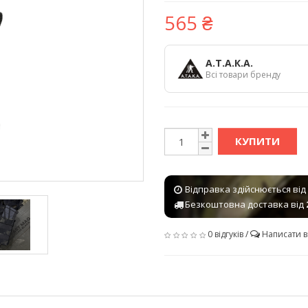
565 ₴
А.Т.А.К.А.
Всі товари бренду
КУПИТИ
Відправка здійснюється від
Безкоштовна доставка від
0 відгуків
/
Написати в