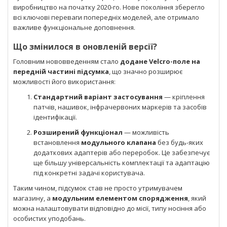
виробництво на початку 2020-го. Нове покоління зберегло
всі ключові переваги попередніх моделей, але отримало
важливе функціональне доповнення.
Що змінилося в оновленій версії?
Головним нововведенням стало
додане Velcro-поле на
передній частині підсумка
, що значно розширює
можливості його використання:
Стандартний варіант застосування
— кріплення
патчів, нашивок, інфрачервоних маркерів та засобів
ідентифікації.
Розширений функціонал
— можливість
встановлення
модульного клапана
без будь-яких
додаткових адаптерів або переробок. Це забезпечує
ще більшу універсальність комплектації та адаптацію
під конкретні задачі користувача.
Таким чином, підсумок став не просто утримувачем
магазину, а
модульним елементом спорядження
, який
можна налаштовувати відповідно до місії, типу носіння або
особистих уподобань.