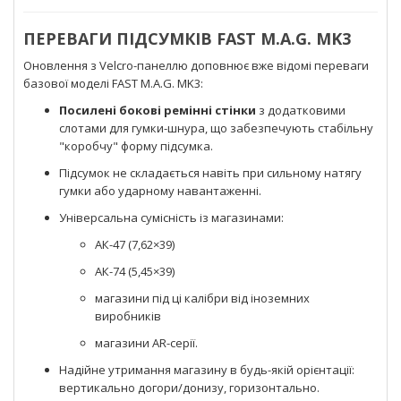
ПЕРЕВАГИ ПІДСУМКІВ FAST M.A.G. MK3
Оновлення з Velcro-панеллю доповнює вже відомі переваги
базової моделі FAST M.A.G. MK3:
Посилені бокові ремінні стінки
з додатковими
слотами для гумки-шнура, що забезпечують стабільну
"коробчу" форму підсумка.
Підсумок не складається навіть при сильному натягу
гумки або ударному навантаженні.
Універсальна сумісність із магазинами:
АК-47 (7,62×39)
АК-74 (5,45×39)
магазини під ці калібри від іноземних
виробників
магазини AR-серії.
Надійне утримання магазину в будь-якій орієнтації:
вертикально догори/донизу, горизонтально.