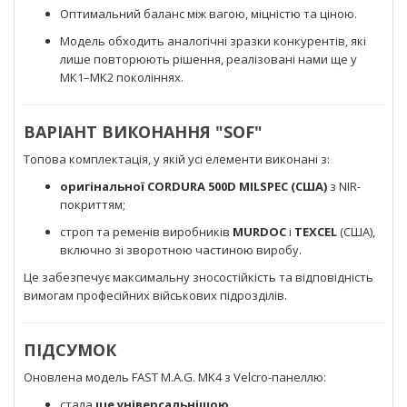
Оптимальний баланс між вагою, міцністю та ціною.
Модель обходить аналогічні зразки конкурентів, які
лише повторюють рішення, реалізовані нами ще у
МК1–МК2 поколіннях.
ВАРІАНТ ВИКОНАННЯ "SOF"
Топова комплектація, у якій усі елементи виконані з:
оригінальної CORDURA 500D MILSPEC (США)
з NIR-
покриттям;
строп та ременів виробників
MURDOC
і
TEXCEL
(США),
включно зі зворотною частиною виробу.
Це забезпечує максимальну зносостійкість та відповідність
вимогам професійних військових підрозділів.
ПІДСУМОК
Оновлена модель FAST M.A.G. MK4 з Velcro-панеллю:
стала
ще універсальнішою
,