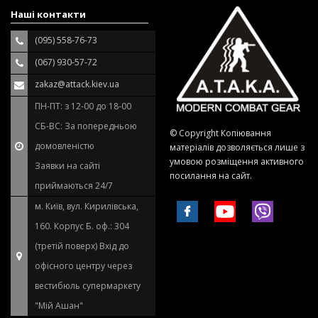
Наші контакти
(095) 558-76-73
(067) 930-57-72
zakaz@attack.kiev.ua
ПН-ПТ: з 12-00 до 18-00
СБ-ВС: За попередньою
© Copyright Копіювання
домовленістю
матеріалів дозволяється лише з
умовою розміщення активного
Заявки на сайті
посилання на сайт.
приймаються 24/7
м. Київ, вул. Кирилівська,
160. Корпус Б. оф.: 304
(третій поверх) Вхід до
офісного центру через
вестибюль супермаркету
"Мій Ашан"