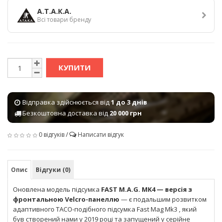
А.Т.А.К.А.
Всі товари бренду
КУПИТИ
Відправка здійснюється від
1 до 3 днів
Безкоштовна доставка від
20 000 грн
0 відгуків
/
Написати відгук
Опис
Відгуки (0)
Оновлена модель підсумка
FAST M.A.G. MK4 — версія з
фронтальною Velcro-панеллю
— є подальшим розвитком
адаптивного TACO-подібного підсумка Fast Mag Mk3 , який
був створений нами у 2019 році та запущений у серійне