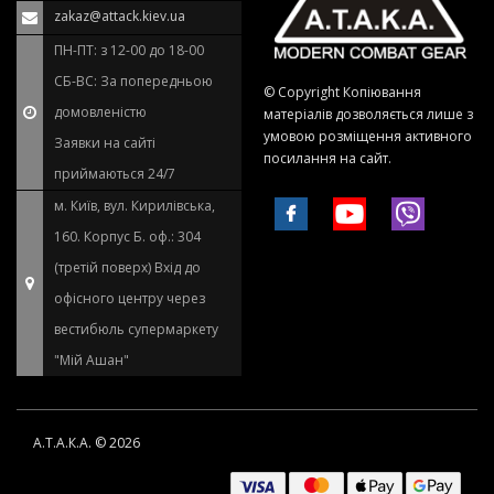
zakaz@attack.kiev.ua
ПН-ПТ: з 12-00 до 18-00
СБ-ВС: За попередньою
© Copyright Копіювання
домовленістю
матеріалів дозволяється лише з
умовою розміщення активного
Заявки на сайті
посилання на сайт.
приймаються 24/7
м. Київ, вул. Кирилівська,
160. Корпус Б. оф.: 304
(третій поверх) Вхід до
офісного центру через
вестибюль супермаркету
"Мій Ашан"
А.Т.А.К.А. © 2026