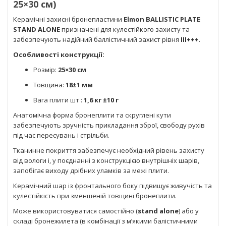
25×30 см)
Керамічні захисні бронепластини
Elmon BALLISTIC PLATE
STAND ALONE
призначені для кулестійкого захисту та
забезпечують надійний баллістичний захист рівня
III+++
.
Особливості конструкції:
Розмір:
25×30 см
Товщина:
18±1 мм
Вага плити шт :
1,6 кг ±10 г
Анатомічна форма бронеплити та скруглені кути
забезпечують зручність прикладання зброї, свободу рухів
під час пересувань і стрільби.
Тканинне покриття забезпечує необхідний рівень захисту
від вологи і, у поєднанні з конструкцією внутрішніх шарів,
запобігає виходу дрібних уламків за межі плити.
Керамічний шар із фронтального боку підвищує живучість та
кулестійкість при зменшеній товщині бронеплити.
Може використовуватися самостійно (
stand alone
) або у
складі бронежилета (в комбінації з м’якими балістичними