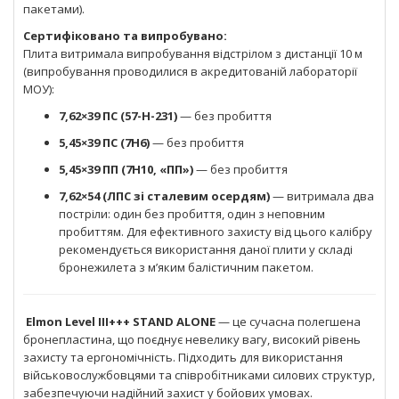
пакетами).
Сертифіковано та випробувано:
Плита витримала випробування відстрілом з дистанції 10 м
(випробування проводилися в акредитованій лабораторії
МОУ):
7,62×39 ПС (57-Н-231)
— без пробиття
5,45×39 ПС (7Н6)
— без пробиття
5,45×39 ПП (7Н10, «ПП»)
— без пробиття
7,62×54 (ЛПС зі сталевим осердям)
— витримала два
постріли: один без пробиття, один з неповним
пробиттям. Для ефективного захисту від цього калібру
рекомендується використання даної плити у складі
бронежилета з м’яким балістичним пакетом.
Elmon Level III+++ STAND ALONE
— це сучасна полегшена
бронепластина, що поєднує невелику вагу, високий рівень
захисту та ергономічність. Підходить для використання
військовослужбовцями та співробітниками силових структур,
забезпечуючи надійний захист у бойових умовах.