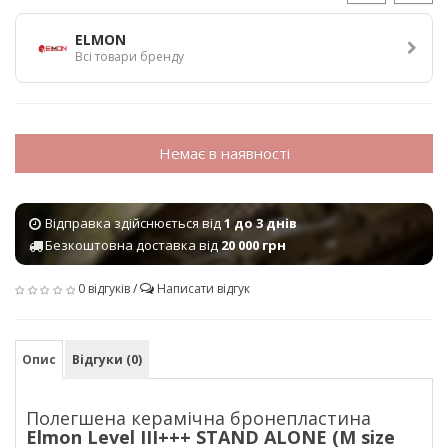
ELMON
Всі товари бренду
Немає в наявності
Відправка здійснюється від
1 до 3 днів
Безкоштовна доставка від
20 000 грн
0 відгуків
/
Написати відгук
Опис
Відгуки (0)
Полегшена керамічна бронепластина
Elmon Level III+++ STAND ALONE (M size