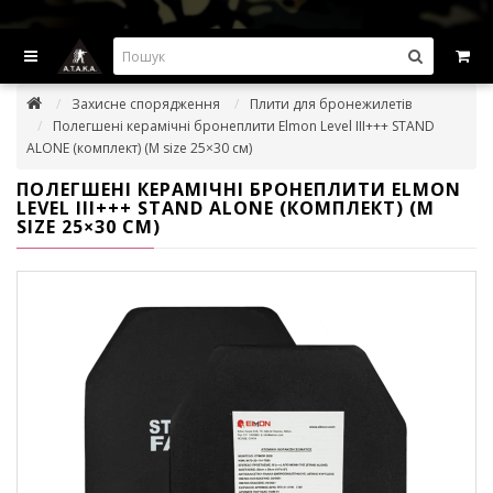
ВИГІДНІ ПРОПОЗИЦІІ — ЗНИЖКИ ДО -45%
Захисне спорядження
Плити для бронежилетів
Полегшені керамічні бронеплити Elmon Level III+++ STAND
ALONE (комплект) (M size 25×30 см)
ПОЛЕГШЕНІ КЕРАМІЧНІ БРОНЕПЛИТИ ELMON
LEVEL III+++ STAND ALONE (КОМПЛЕКТ) (M
SIZE 25×30 СМ)