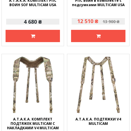
А.Т.А.К.А. КОМПЛЕКТ РПС
РПС Воин в комплекте с
ВОИН SOF MULTICAM USA
подсумками MULTICAM USA
12 510 ₴
4 680 ₴
13 900 ₴
А.Т.А.К.А. КОМПЛЕКТ
А.Т.А.К.А. ПОДТЯЖКИ V4
ПОДТЯЖЕК MULTICAM С
MULTICAM
НАКЛАДКАМИ V4 MULTICAM