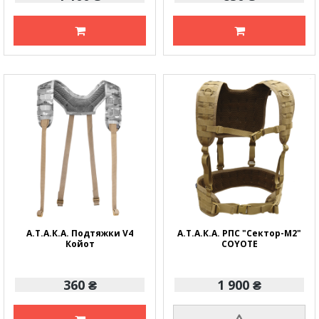
А.Т.А.К.А. Подтяжки V4
А.Т.А.К.А. РПС "Сектор-M2"
Койот
COYOTE
360 ₴
1 900 ₴