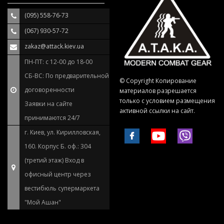
(095) 558-76-73
(067) 930-57-72
zakaz@attack.kiev.ua
ПН-ПТ: с 12-00 до 18-00
СБ-ВС: По предварительной
© Copyright Копирование
договоренности
материалов разрешается
только с условием размещения
Заявки на сайте
активной ссылки на сайт.
принимаются 24/7
г. Киев, ул. Кирилловская,
160. Корпус Б. оф.: 304
(третий этаж) Вход в
офисный центр через
вестибюль супермаркета
"Мой Ашан"