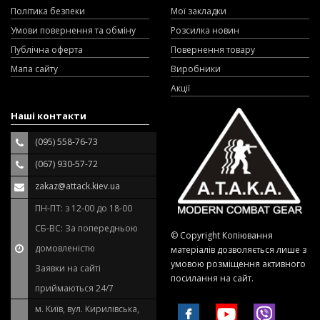
Політика безпеки
Мої закладки
Умови повернення та обміну
Розсилка новин
Публічна оферта
Повернення товару
Мапа сайту
Виробники
Акції
Наші контакти
(095) 558-76-73
(067) 930-57-72
zakaz@attack.kiev.ua
ПН-ПТ: з 12-00 до 18-00
СБ-ВС: За попередньою
© Copyright Копіювання
домовленістю
матеріалів дозволяється лише з
умовою розміщення активного
Заявки на сайті
посилання на сайт.
приймаються 24/7
м. Київ, вул. Кирилівська,