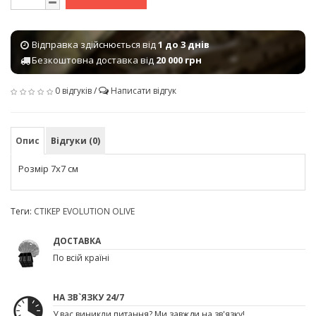
Відправка здійснюється від
1 до 3 днів
Безкоштовна доставка від
20 000 грн
0 відгуків
/
Написати відгук
Опис
Відгуки (0)
Розмір 7х7 см
Теги:
СТІКЕР EVOLUTION OLIVE
ДОСТАВКА
По всій країні
НА ЗВ`ЯЗКУ 24/7
У вас виникли питання? Ми завжди на зв'язку!