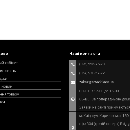
ково
Наші контакти
ий кабінет
(095) 558-76-73
замовлень
(067) 930-57-72
адки
zakaz@attack.kiev.ua
а новин
ПН-ПТ: з 12-00 до 18-00
ння товару
СБ-ВС: За попередньою дом
ики
Заявки на сайті приймаються
м. Київ, вул. Кирилівська, 160
оф.: 304 (третій поверх) Вхід 