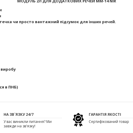
МОДУЛЬ 2Л ДЛЯ ДОДАТКОВИХ РЕЧЕЙ MM-14 NIR
и
ч
течка чи просто вантажний підсумок для інших речей.
 виробу
ся в ПНБ)
НА ЗВ`ЯЗКУ 24/7
ГАРАНТІЯ ЯКОСТІ
У вас виникли питання? Ми
Сертифікований товар
завжди на зв'язку!