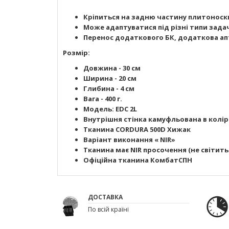
Кріпиться на задню частину плитоноск
Може адаптуватися під різні типи зада
Перенос додаткового БК, додаткова ап
Розмір:
Довжина - 30 см
Ширина - 20 см
Глибина - 4 см
Вага - 400 г.
Модель: EDC 2L
Внутрішня стінка камуфльована в колір
Тканина CORDURA 500D Хижак
Варіант виконання « NIR»
Тканина має NIR просочення (не світить
Офіційна тканина КомбатСПН
ДОСТАВКА
По всій країні