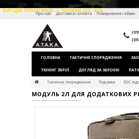
ВИГІДНІ ПРОПОЗИЦІІ — ЗНИЖКИ ДО -45%
Про нас
Доставка і оплата
Повернення і обмін
(09
(06
ГОЛОВНА
ТАКТИЧНЕ СПОРЯДЖЕННЯ
ЗАХ
ТЮНІНГ ЗБРОЇ
ДОГЛЯД ЗА ЗБРОЄЮ
ПАТЧ
Тактичне спорядження
Підсумки
EDC під
МОДУЛЬ 2Л ДЛЯ ДОДАТКОВИХ Р