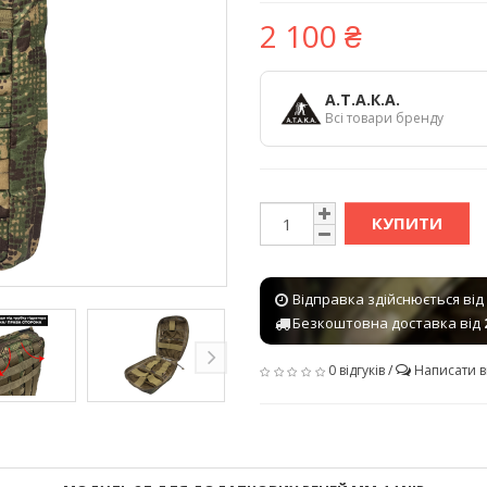
2 100 ₴
А.Т.А.К.А.
Всі товари бренду
КУПИТИ
Відправка здійснюється від
Безкоштовна доставка від
0 відгуків
/
Написати в