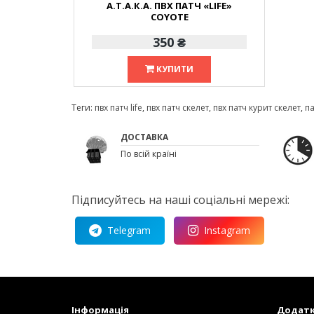
А.Т.А.К.А. ПВХ ПАТЧ «LIFE»
COYOTE
350 ₴
КУПИТИ
Теги:
пвх патч life
,
пвх патч скелет
,
пвх патч курит скелет
,
п
ДОСТАВКА
По всій країні
Підписуйтесь на наші соціальні мережі:
Telegram
Instagram
Інформація
Додат