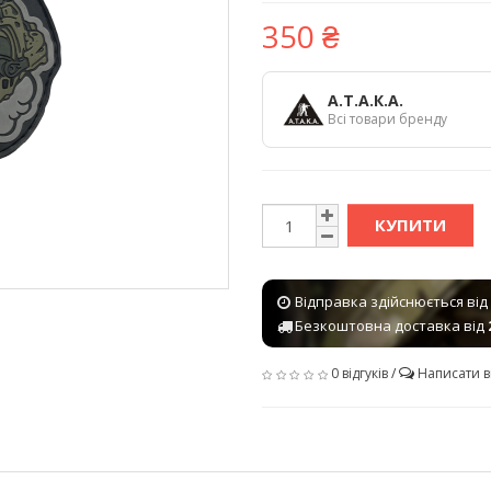
350 ₴
А.Т.А.К.А.
Всі товари бренду
КУПИТИ
Відправка здійснюється від
Безкоштовна доставка від
0 відгуків
/
Написати в