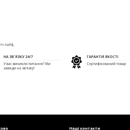
атч лайф
,
НА ЗВ`ЯЗКУ 24/7
ГАРАНТІЯ ЯКОСТІ
У вас виникли питання? Ми
Сертифікований товар
завжди на зв'язку!
ково
Наші контакти