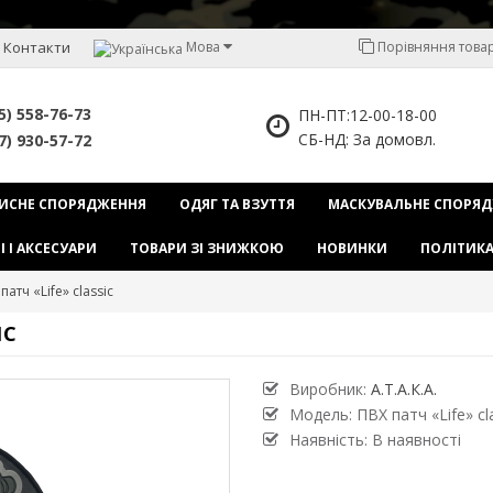
Контакти
Мова
Порівняння товарі
5) 558-76-73
ПН-ПТ:12-00-18-00
СБ-НД: За домовл.
7) 930-57-72
ИСНЕ СПОРЯДЖЕННЯ
ОДЯГ ТА ВЗУТТЯ
МАСКУВАЛЬНЕ СПОРЯ
І І АКСЕСУАРИ
ТОВАРИ ЗІ ЗНИЖКОЮ
НОВИНКИ
ПОЛІТИКА
 патч «Life» classic
IC
Виробник:
А.Т.А.К.А.
Модель:
ПВХ патч «Life» cl
Наявність: В наявності