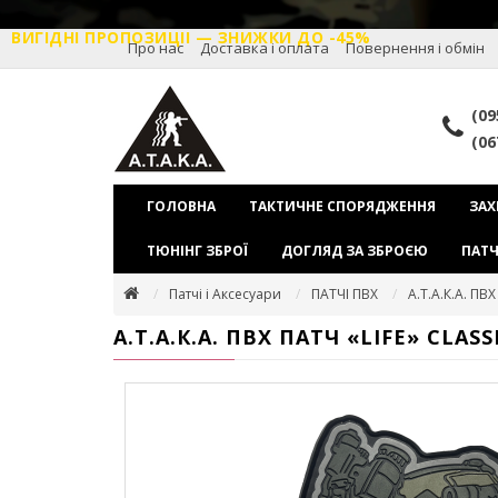
ВИГІДНІ ПРОПОЗИЦІІ — ЗНИЖКИ ДО -45%
Про нас
Доставка і оплата
Повернення і обмін
(09
(06
ГОЛОВНА
ТАКТИЧНЕ СПОРЯДЖЕННЯ
ЗАХ
ТЮНІНГ ЗБРОЇ
ДОГЛЯД ЗА ЗБРОЄЮ
ПАТЧ
Патчі і Аксесуари
ПАТЧІ ПВХ
А.Т.А.К.А. ПВХ
А.Т.А.К.А. ПВХ ПАТЧ «LIFE» CLASS