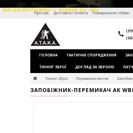
ВИГІДНІ ПРОПОЗИЦІІ — ЗНИЖКИ ДО -45%
Про нас
Доставка і оплата
Повернення і обмін
(09
(06
ГОЛОВНА
ТАКТИЧНЕ СПОРЯДЖЕННЯ
ЗАХ
ТЮНІНГ ЗБРОЇ
ДОГЛЯД ЗА ЗБРОЄЮ
ПАТЧ
Тюнінг зброї
Перемикачі вогню
Запобіж
ЗАПОБІЖНИК-ПЕРЕМИКАЧ АК WB