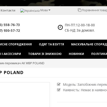
Контакти
Мова
Порівняння товарі
5) 558-76-73
ПН-ПТ:12-00-18-00
СБ-НД: За домовл.
7) 930-57-72
ИСНЕ СПОРЯДЖЕННЯ
ОДЯГ ТА ВЗУТТЯ
МАСКУВАЛЬНЕ СПОРЯ
І І АКСЕСУАРИ
ТОВАРИ ЗІ ЗНИЖКОЮ
НОВИНКИ
ПОЛІТИКА
ник-перемикач АК WBP POLAND
P POLAND
Модель:
Запобіжник-пере
Наявність: Немає в наявно