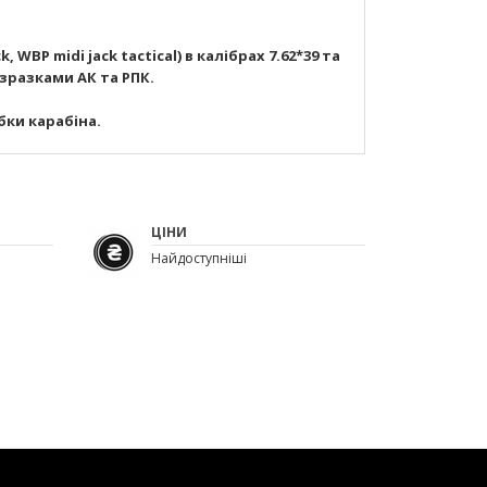
BP midi jack tactical) в калібрах 7.62*39 та
 зразками АК та РПК.
бки карабіна.
ЦІНИ
Найдоступніші