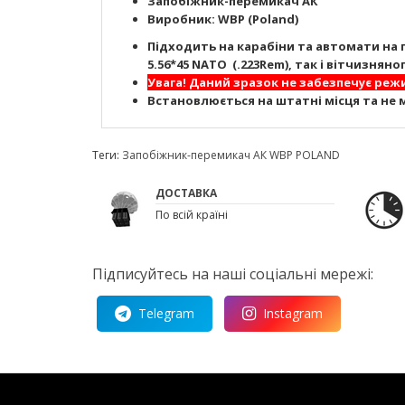
Запобіжник-перемикач АК
Виробник: WBP (Poland)
Підходить на карабіни та автомати на пл
5.56*45 NATO (.223Rem), так і вітчизня
Увага! Даний зразок не забезпечує ре
Встановлюється на штатні місця та не 
Теги:
Запобіжник-перемикач АК WBP POLAND
ДОСТАВКА
По всій країні
Підписуйтесь на наші соціальні мережі:
Telegram
Instagram