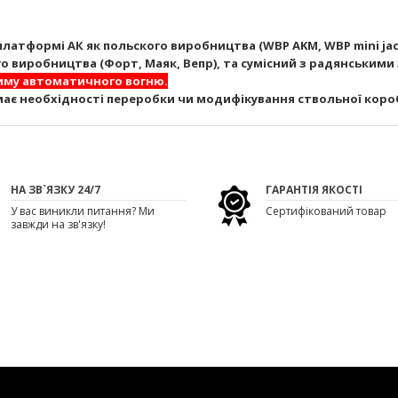
атформі АК як польского виробництва (WBP AKM, WBP mini jack, W
ного виробництва (Форт, Маяк, Вепр), та сумісний з радянськими
жиму автоматичного вогню.
має необхідності переробки чи модифікування ствольної коро
НА ЗВ`ЯЗКУ 24/7
ГАРАНТІЯ ЯКОСТІ
У вас виникли питання? Ми
Сертифікований товар
завжди на зв'язку!