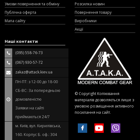
Умови повернення та обміну
Розсилка новин
Публічна оферта
Повернення товару
Мапа сайту
Виробники
Акції
Наші контакти
(095) 558-76-73
(067) 930-57-72
zakaz@attack.kiev.ua
ПН-ПТ: з 12-00 до 18-00
СБ-ВС: За попередньою
© Copyright Копіювання
домовленістю
матеріалів дозволяється лише з
умовою розміщення активного
Заявки на сайті
посилання на сайт.
приймаються 24/7
м. Київ, вул. Кирилівська,
160. Корпус Б. оф.: 304