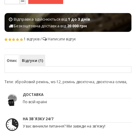
Відправка здійснюється від
1 до 3 днів
Безкоштовна доставка від
20 000 грн
1 відгуків
/
Написати відгук
Опис
Відгуки (1)
Теги:
збройовий ремінь
,
ws-12
,
ремінь двохточка
,
двохточка олива
,
ДОСТАВКА
По всій країні
НА ЗВ`ЯЗКУ 24/7
У вас виникли питання? Ми завжди на зв'язку!