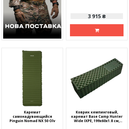
3 915 ₴
Каремат
Коврик кемпинговый,
самонадувающийся
каремат Base Camp Hunter
Pinguin Nomad NX 50 Olv
Wide IXPE, 199х60х1.8 см,
Olive Green